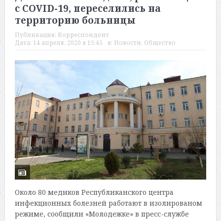
с COVID-19, переселились на
территорию больницы
Публикация:
Корреспондент
Дата:
14 апреля, 2020 в 15:45
в:
Новости
,
Общество
Около 80 медиков Республиканского центра
инфекционных болезней работают в изолированом
режиме, сообщили «Молодежке» в пресс-службе