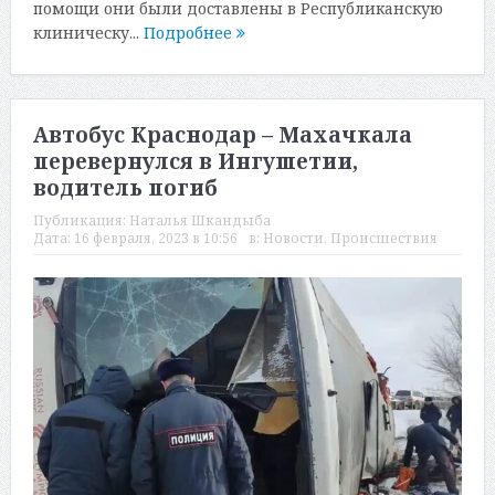
помощи они были доставлены в Республиканскую
клиническу...
Подробнее
Автобус Краснодар – Махачкала
перевернулся в Ингушетии,
водитель погиб
Публикация:
Наталья Шкандыба
Дата:
16 февраля, 2023 в 10:56
в:
Новости
,
Происшествия