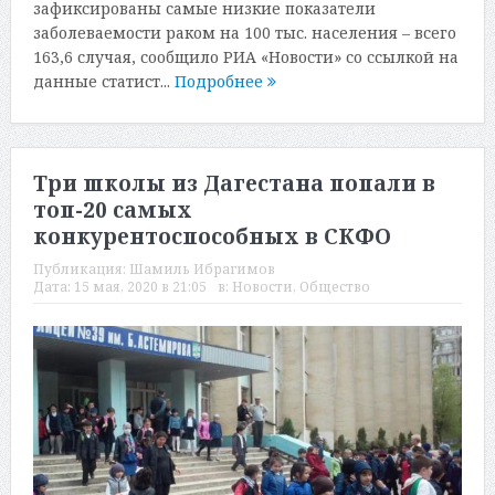
зафиксированы самые низкие показатели
заболеваемости раком на 100 тыс. населения – всего
163,6 случая, сообщило РИА «Новости» со ссылкой на
данные статист...
Подробнее
Три школы из Дагестана попали в
топ-20 самых
конкурентоспособных в СКФО
Публикация:
Шамиль Ибрагимов
Дата:
15 мая, 2020 в 21:05
в:
Новости
,
Общество