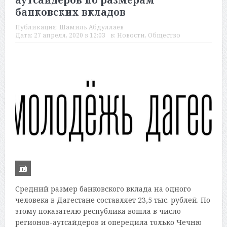
аутсайдеров по размерам
банковских вкладов
Публикация:
Шамиль Абдуллаев
Дата:
27 апреля, 2020 в 12:03
в:
Новости
,
Общество
Средний размер банковского вклада на одного
человека в Дагестане составляет 23,5 тыс. рублей. По
этому показателю республика вошла в число
регионов-аутсайдеров и опередила только Чечню