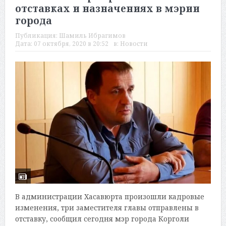
отставках и назначениях в мэрии
города
Публикация:
Шамиль Ибрагимов
Дата:
07 октября, 2020 в 20:52
в:
Новости
В администрации Хасавюрта произошли кадровые
изменения, три заместителя главы отправлены в
отставку, сообщил сегодня мэр города Корголи