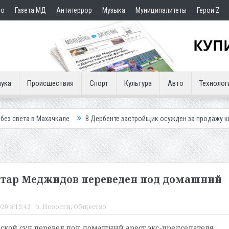
но
Газета МД
Антитеррор
Музыка
Муниципалитеты
Герои Z
ука
Происшествия
Спорт
Культура
Авто
Технолог
хачкале
В Дербенте застройщик осужден за продажу квартир подста
тар Меджидов переведен под домашний
20 в 13:43
в:
Новости
,
Общество
ской суд перевел под домашний арест экс-председателя