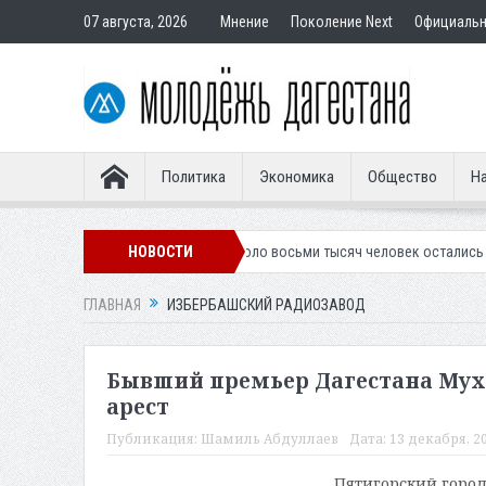
07 августа, 2026
Мнение
Поколение Next
Официаль
Политика
Экономика
Общество
На
остевую форму
Около восьми тысяч человек остались без света в Ма
НОВОСТИ
ГЛАВНАЯ
ИЗБЕРБАШСКИЙ РАДИОЗАВОД
Бывший премьер Дагестана Мух
арест
Публикация:
Шамиль Абдуллаев
Дата:
13 декабря, 20
Пятигорский город