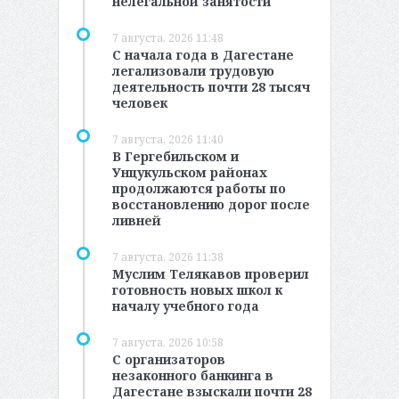
нелегальной занятости
7 августа, 2026 11:48
С начала года в Дагестане
легализовали трудовую
деятельность почти 28 тысяч
человек
7 августа, 2026 11:40
В Гергебильском и
Унцукульском районах
продолжаются работы по
восстановлению дорог после
ливней
7 августа, 2026 11:38
Муслим Телякавов проверил
готовность новых школ к
началу учебного года
7 августа, 2026 10:58
С организаторов
незаконного банкинга в
Дагестане взыскали почти 28