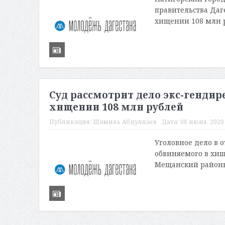
правительства Даг
хищении 108 млн р
Суд рассмотрит дело экс-гендир
хищении 108 млн рублей
Публикация:
Шамиль Абдуллаев
Дата:
08 июня, 2020 
Уголовное дело в 
обвиняемого в хищ
Мещанский районны