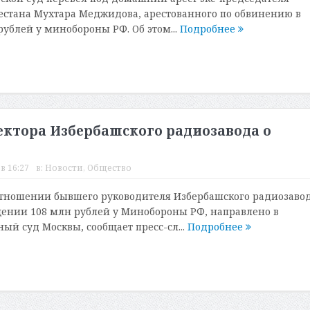
естана Мухтара Меджидова, арестованного по обвинению в
ублей у минобороны РФ. Об этом...
Подробнее
ектора Избербашского радиозавода о
в 16:27
в:
Новости
,
Общество
отношении бывшего руководителя Избербашского радиозавод
ении 108 млн рублей у Минобороны РФ, направлено в
й суд Москвы, сообщает пресс-сл...
Подробнее