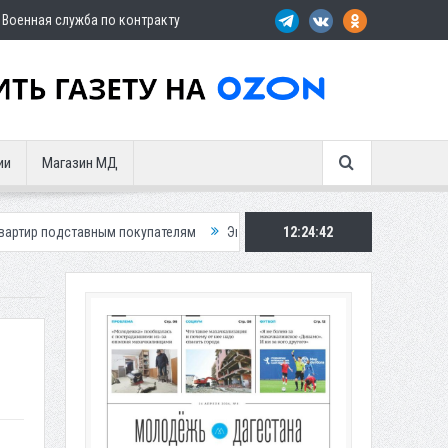
Военная служба по контракту
ии
Магазин МД
вным покупателям
Экс-сотрудница Соцфонда получила срок за обман
12:24:44