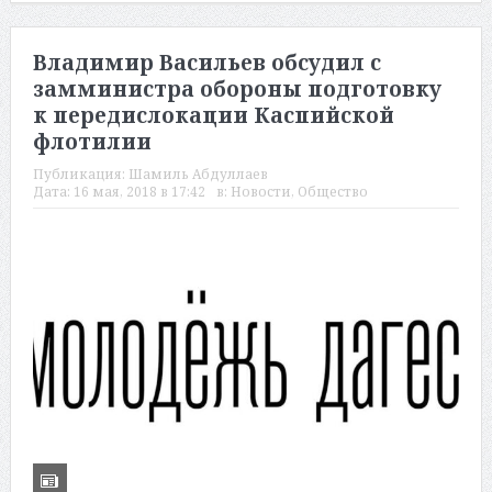
Владимир Васильев обсудил с
замминистра обороны подготовку
к передислокации Каспийской
флотилии
Публикация:
Шамиль Абдуллаев
Дата:
16 мая, 2018 в 17:42
в:
Новости
,
Общество