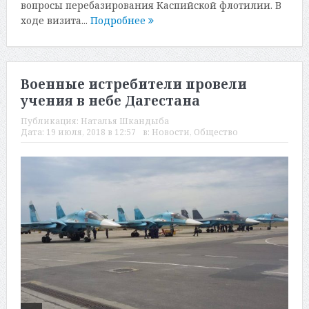
вопросы перебазирования Каспийской флотилии. В
ходе визита...
Подробнее
Военные истребители провели
учения в небе Дагестана
Публикация:
Наталья Шкандыба
Дата:
19 июля, 2018 в 12:57
в:
Новости
,
Общество