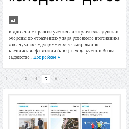
В Дагестане прошли учения сил противовоздушной
обороны по отражению удара условного противника
с воздуха по будущему месту базирования
Каспийской флотилии (КФл). В ходе учений были
задейство...
Подробнее
1
2
3
4
6
7
5