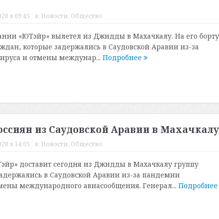
20 в 09:45
в:
Новости
,
Общество
нии «ЮТэйр» вылетел из Джидды в Махачкалу. На его борт
аждан, которые задержались в Саудовской Аравии из-за
ируса и отмены междунар...
Подробнее
оссиян из Саудовской Аравии в Махачкалу
20 в 14:05
в:
Новости
,
Общество
эйр» доставит сегодня из Джидды в Махачкалу группу
задержались в Саудовской Аравии из-за пандемии
мены международного авиасообщения. Генерал...
Подробне