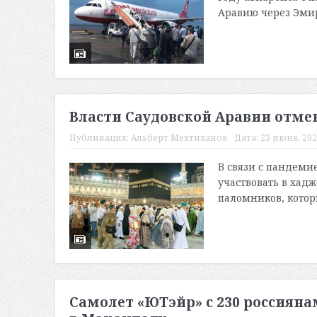
Аравию через Эмир
Власти Саудовской Аравии отме
Публикация:
Альберт Мехтиханов
Дата:
23 июня, 202
В связи с пандеми
участвовать в хад
паломников, которы
Самолет «ЮТэйр» с 230 россияна