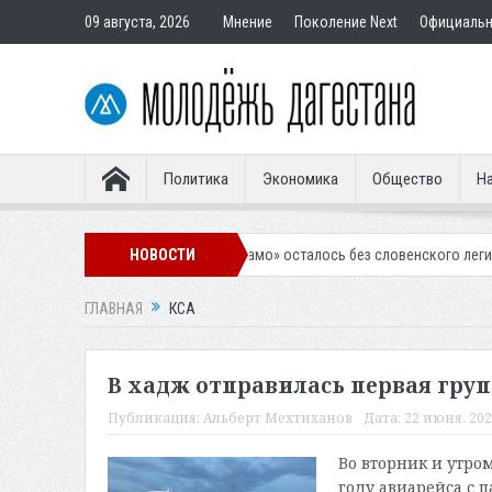
09 августа, 2026
Мнение
Поколение Next
Официаль
Политика
Экономика
Общество
На
Махачкалинское «Динамо» осталось без словенского легионера
НОВОСТИ
Выне
ГЛАВНАЯ
КСА
В хадж отправилась первая гру
Публикация:
Альберт Мехтиханов
Дата:
22 июня, 202
Во вторник и утро
году авиарейса с 