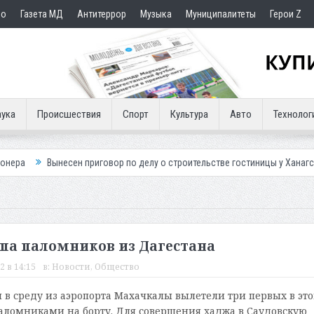
но
Газета МД
Антитеррор
Музыка
Муниципалитеты
Герои Z
ука
Происшествия
Спорт
Культура
Авто
Технолог
сен приговор по делу о строительстве гостиницы у Ханагского водопада
ппа паломников из Дагестана
2 в 14:15
в:
Новости
,
Общество
м в среду из аэропорта Махачкалы вылетели три первых в эт
паломниками на борту. Для совершения хаджа в Саудовскую