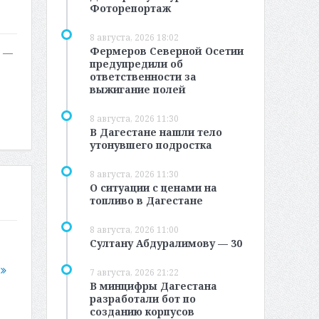
Фоторепортаж
8 августа, 2026 18:02
Фермеров Северной Осетии
у —
предупредили об
ответственности за
выжигание полей
8 августа, 2026 11:30
В Дагестане нашли тело
утонувшего подростка
8 августа, 2026 11:30
О ситуации с ценами на
топливо в Дагестане
8 августа, 2026 11:00
Султану Абдуралимову — 30
е
7 августа, 2026 21:22
В минцифры Дагестана
разработали бот по
созданию корпусов