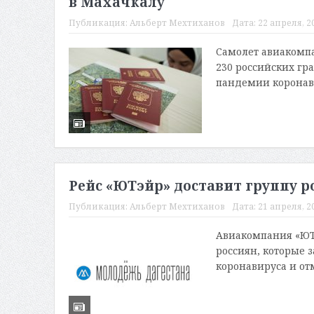
в Махачкалу
Публикация:
Альберт Мехтиханов
Дата:
22 апреля, 20
Самолет авиакомпа
230 российских гр
пандемии коронав
Рейс «ЮТэйр» доставит группу р
Публикация:
Альберт Мехтиханов
Дата:
21 апреля, 20
Авиакомпания «ЮТ
россиян, которые 
коронавируса и от