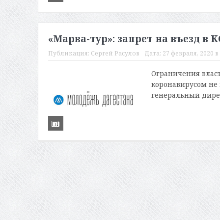
«Марва-тур»: запрет на въезд в 
Публикация:
Сергей Расулов
Дата:
27 февраля, 2020 в 
Ограничения власте
коронавирусом не 
генеральный дирек