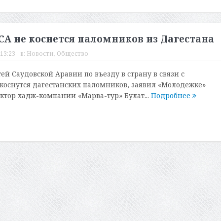
КСА не коснется паломников из Дагестана
13:23
в:
Новости
,
Общество
й Саудовской Аравии по въезду в страну в связи с
коснутся дагестанских паломников, заявил «Молодежке»
тор хадж-компании «Марва-тур» Булат...
Подробнее