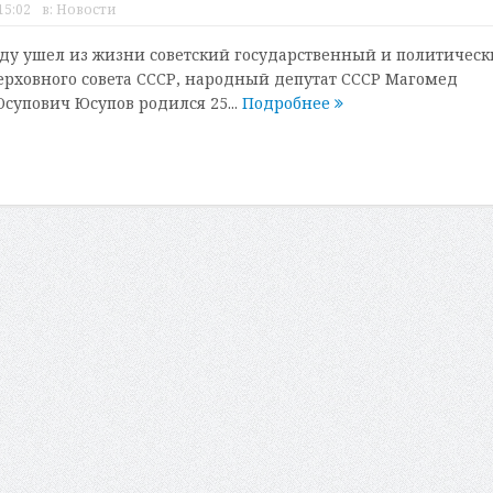
15:02
в:
Новости
оду ушел из жизни советский государственный и политичес
Верховного совета СССР, народный депутат СССР Магомед
супович Юсупов родился 25...
Подробнее