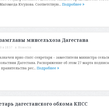
агомеда Юсупова. Соответствую...
Подробнее
замглавы минсельхоза Дагестана
0 в 18:57
в:
Новости
значен врио статс-секретаря – заместителя министра сельск
вольствия Дагестана. Распоряжение об этом 27 марта подпис
правительства рес...
Подробнее
тарь дагестанского обкома КПСС