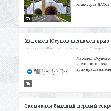
министров ДАССР М
Магомед Юсупов назначен врио 
Публикация:
Шамиль Ибрагимов
Дата:
27 марта, 202
Магомед Юсупов на
хозяйства и продо
врио председателя 
Скончался бывший первый секре