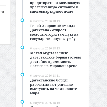
предотвратили возможную
чрезвычайную ситуацию в
многоквартирном доме
кий
6 августа, 2026 18:19
Герей Хаиров: «Команда
Дагестана» откроет
молодым юристам путь на
государственную службу
6 августа, 2026 18:13
Махач Муртазалиев:
дагестанские борцы готовы
достойно представить
Россию на мировой арене
6 августа, 2026 18:11
Дагестанские борцы
рассчитывают успешно
выступить на чемпионате
мира
6 августа, 2026 18:10