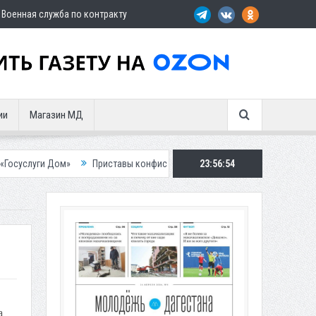
Военная служба по контракту
ии
Магазин МД
»
Приставы конфисковали двух бурых медведей у жителя Дагестана
23:56:55
а