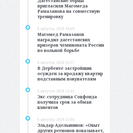
Дагестанские борцы
пригласили Магомеда
Рамазанова на совместную
тренировку
6 августа, 2026 18:09
Магомед Рамазанов
наградил дагестанских
призеров чемпионата России
по вольной борьбе
6 августа, 2026 16:57
В Дербенте застройщик
осужден за продажу квартир
подставным покупателям
6 августа, 2026 15:41
Экс-сотрудница Соцфонда
получила срок за обман
клиентов
6 августа, 2026 15:04
Эльдар Адельшинов: «Опыт
других регионов показывает,