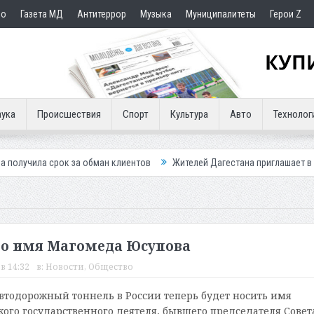
но
Газета МД
Антитеррор
Музыка
Муниципалитеты
Герои Z
ука
Происшествия
Спорт
Культура
Авто
Технолог
 за обман клиентов
Жителей Дагестана приглашает в «Госуслуги Дом
о имя Магомеда Юсупова
в 14:32
в:
Новости
,
Общество
тодорожный тоннель в России теперь будет носить имя
кого государственного деятеля, бывшего председателя Совет