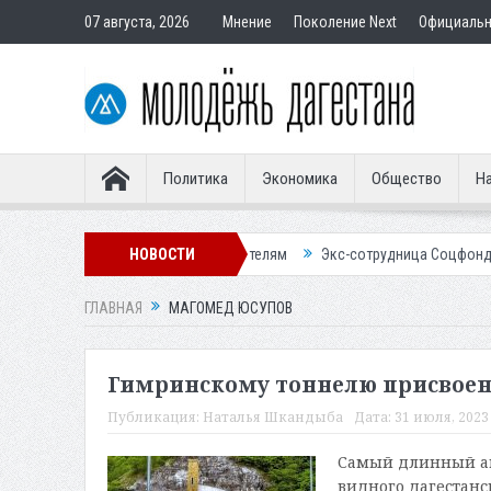
07 августа, 2026
Мнение
Поколение Next
Официаль
Политика
Экономика
Общество
На
ир подставным покупателям
НОВОСТИ
Экс-сотрудница Соцфонда получила срок
ГЛАВНАЯ
МАГОМЕД ЮСУПОВ
Гимринскому тоннелю присвоен
Публикация:
Наталья Шкандыба
Дата:
31 июля, 2023 
Самый длинный ав
видного дагестанс