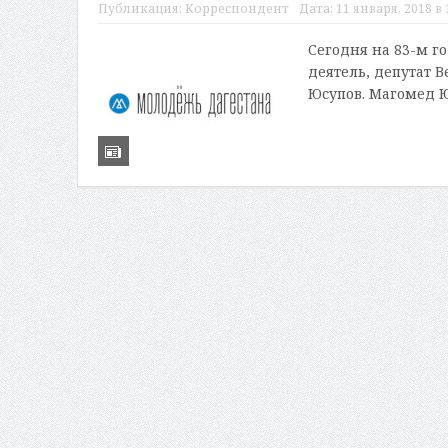
Публикация:
Корреспондент
Дата:
11 января, 2018 в 
Сегодня на 83-м г
деятель, депутат 
Юсупов. Магомед Ю