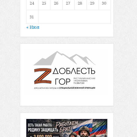
24
25
26
27
28
29
30
31
« Июл