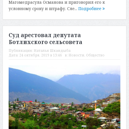
Магомедрасула Османова и приговорил его к
условному сроку и штрафу. Сле...
Подробнее
Суд арестовал депутата
Ботлихского сельсовета
Публикация:
Наталья Шкандыба
Дата:
24 октября, 2019 в 13:46
в:
Новости
,
Общество