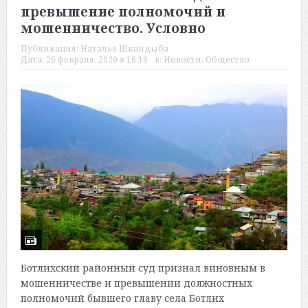
превышение полномочий и
мошенничество. Условно
Публикация:
Наталья Шкандыба
Дата:
26 февраля, 2020 в 16:18
в:
Новости
,
Общество
Ботлихский районный суд признал виновным в
мошенничестве и превышении должностных
полномочий бывшего главу села Ботлих