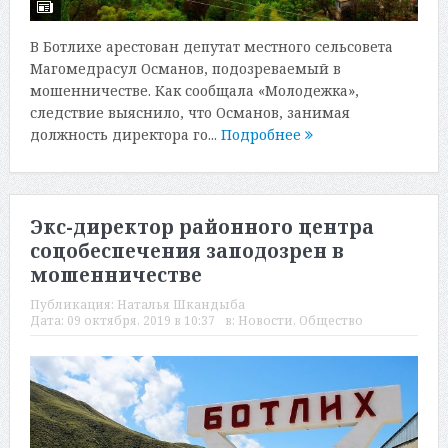
В Ботлихе арестован депутат местного сельсовета
Магомедрасул Османов, подозреваемый в
мошенничестве. Как сообщала «Молодежка»,
следствие выяснило, что Османов, занимая
должность директора го...
Подробнее
Экс-директор районного центра
соцобеспечения заподозрен в
мошенничестве
Публикация:
Наталья Шкандыба
Дата:
09 октября, 2019 в 10:37
в:
Новости
,
Общество