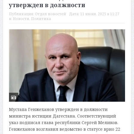
утвержден в должности
Публикация:
Отдел новостей
Дата:
11 июня, 2025 в 11:27
в:
Новости
,
Политика
Мустапа Генжеханов утвержден в должности
министра юстиции Дагестана. Соответствующий
указ подписал глава республики Сергей Меликов.
Генжеханов возглавил ведомство в статусе врио 22