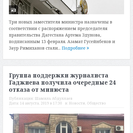
Три новых заместителя министра назначены в
соответствии с распоряжением председателя
правительства Дагестана Артема Здунова,
подписанным 13 февраля. Азамат Гусейнбеков и
Заур Римиханов стали...
Подробнее
Группа поддержки журналиста
Гаджиева получила очередные 24
отказа от минюста
Публикация:
Шамиль Абдуллаев
Дата:
14 августа, 2019 в 17:30
в:
Новости
,
Общество