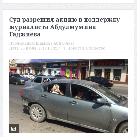
Суд разрешил акцию в поддержку
журналиста Абдулмумина
Гаджиева
Публикация:
Шамиль Абдуллаев
Дата:
25 июля, 2019 в 13:17
в:
Новости
,
Общество