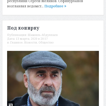
республики Сергей Меликов. Сефикурбанов
возглавлял ведомст...
Подробнее
Под копирку
Публикация:
Шамиль Абдуллаев
Дата:
13 марта, 2020 в 20:57
в:
Главное
,
Новости
,
Общество