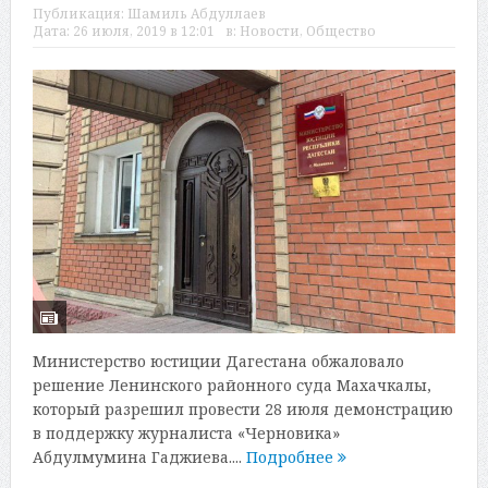
Публикация:
Шамиль Абдуллаев
Дата:
26 июля, 2019 в 12:01
в:
Новости
,
Общество
Министерство юстиции Дагестана обжаловало
решение Ленинского районного суда Махачкалы,
который разрешил провести 28 июля демонстрацию
в поддержку журналиста «Черновика»
Абдулмумина Гаджиева....
Подробнее