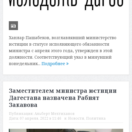
Ханлар Пашабеков, возглавлявший министерство
юстиции в статусе исполняющего обязанности
министра с апреля этого года, утвержден в этой
должности. Соответствующий указ в минувший
понедельник...
Подробнее
Заместителем министра юстиции
Дагестана назначена Рабият
Закавова
Публикация:
Альберт Мехтиханов
Дата:
07 апреля, 2022 в 11:46
в:
Новости
,
Политика