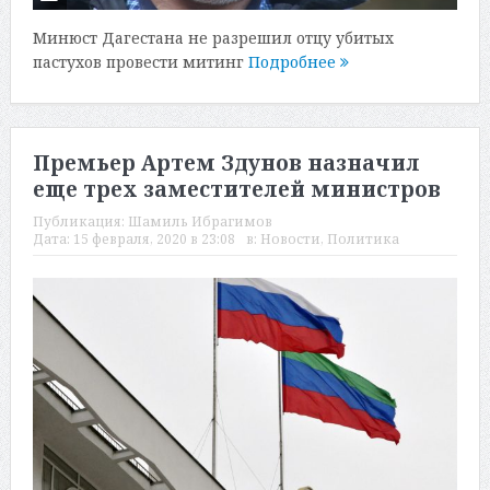
Минюст Дагестана не разрешил отцу убитых
пастухов провести митинг
Подробнее
Премьер Артем Здунов назначил
еще трех заместителей министров
Публикация:
Шамиль Ибрагимов
Дата:
15 февраля, 2020 в 23:08
в:
Новости
,
Политика