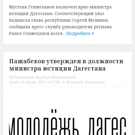
Мустапа Генжеханов назначен врио министра
юстиции Дагестана. Соответствующий указ
подписал глава республики Сергей Меликов,
сообщила пресс-служба руководителя региона.
Ранее Генжеханов возгл...
Подробнее
Пашабеков утвержден в должности
министра юстиции Дагестана
Публикация:
Альберт Мехтиханов
Дата:
21 июня, 2022 в 17:38
в:
Новости
,
Политика