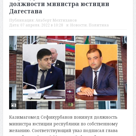
должности министра юстиции
Дагестана
Публикация:
Альберт Мехтиханов
Дата:
07 апреля, 2022 в 10:28
в:
Новости
,
Политика
Казимагомед Сефикурбанов покинул должность
министра юстиции республики по собственному
желанию. Соответствующий указ подписал глава