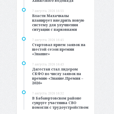
Ханагского водопада
7 августа, 2026 16:55
Власти Махачкалы
планирует внедрить новую
систему для улучшения
ситуации с парковками
7 августа, 2026 16:45
Стартовал прием заявок на
шестой сезон премии
«Знание»
7 августа, 2026 16:43
Дагестан стал лидером
СКФО по числу заявок на
премию «Знание.Премия –
2026»
7 августа, 2026 16:32
В Бабаюртовском районе
супруге участника СВО
помогли с трудоустройством