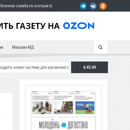
Военная служба по контракту
ии
Магазин МД
истему для улучшения ситуации с парковками
6:45:51
Махачкалинское «Дина