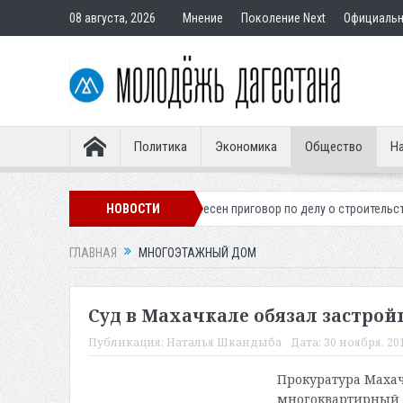
08 августа, 2026
Мнение
Поколение Next
Официаль
Политика
Экономика
Общество
На
го легионера
Вынесен приговор по делу о строительстве гостиницы у
НОВОСТИ
ГЛАВНАЯ
МНОГОЭТАЖНЫЙ ДОМ
Суд в Махачкале обязал застро
Публикация:
Наталья Шкандыба
Дата:
30 ноября, 201
Прокуратура Махач
многоквартирный 