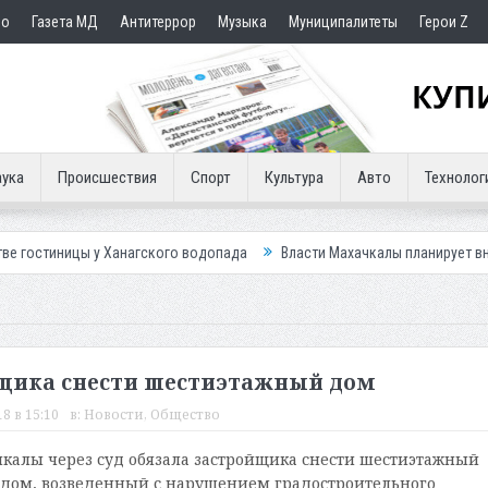
но
Газета МД
Антитеррор
Музыка
Муниципалитеты
Герои Z
ука
Происшествия
Спорт
Культура
Авто
Технолог
 Ханагского водопада
Власти Махачкалы планирует внедрить новую с
йщика снести шестиэтажный дом
8 в 15:10
в:
Новости
,
Общество
калы через суд обязала застройщика снести шестиэтажный
дом, возведенный с нарушением градостроительного