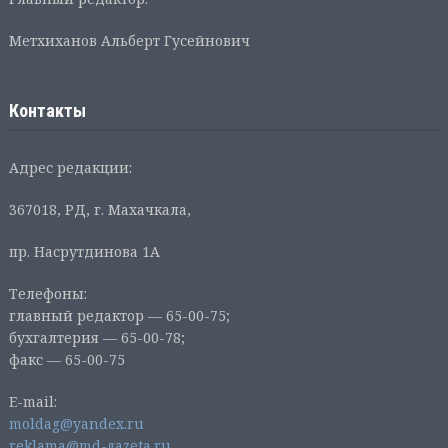
Метхиханов Альберт Гусейнович
Контакты
Адрес редакции:
367018, РД, г. Махачкала,
пр. Насрутдинова 1А
Телефоны:
главный редактор — 65-00-75;
бухгалтерия — 65-00-78;
факс — 65-00-75
E-mail:
moldag@yandex.ru
reklama@md-gazeta.ru