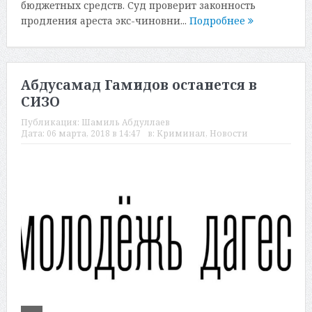
бюджетных средств. Суд проверит законность
продления ареста экс-чиновни...
Подробнее
Абдусамад Гамидов останется в
СИЗО
Публикация:
Шамиль Абдуллаев
Дата:
06 марта, 2018 в 14:47
в:
Криминал
,
Новости