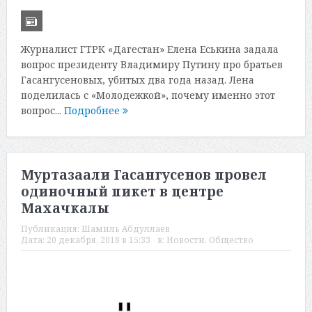
Журналист ГТРК «Дагестан» Елена Еськина задала
вопрос президенту Владимиру Путину про братьев
Гасангусеновых, убитых два года назад. Лена
поделилась с «Молодежкой», почему именно этот
вопрос...
Подробнее
Муртазаали Гасангусенов провел
одиночный пикет в центре
Махачкалы
Публикация:
Шамиль Абдуллаев
Дата:
20 декабря, 2018 в 15:33
в:
Новости
,
Общество