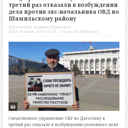
третий раз отказали в возбуждении
дела против экс-начальника ОВД по
Шамильскому району
Публикация:
Шамиль Ибрагимов
Дата:
18 июля, 2020 в 16:47
в:
Новости
,
Общество
Следственное управление СКР по Дагестану в
третий раз отказало в возбуждении уголовного дела