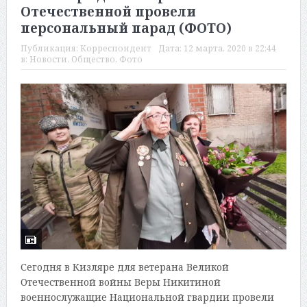
Отечественной провели
персональный парад (ФОТО)
Публикация:
Корреспондент
Дата:
12 марта, 2020 в 22:44
в:
Новости
,
Общество
,
Фото
Сегодня в Кизляре для ветерана Великой
Отечественной войны Веры Никитиной
военнослужащие Национальной гвардии провели