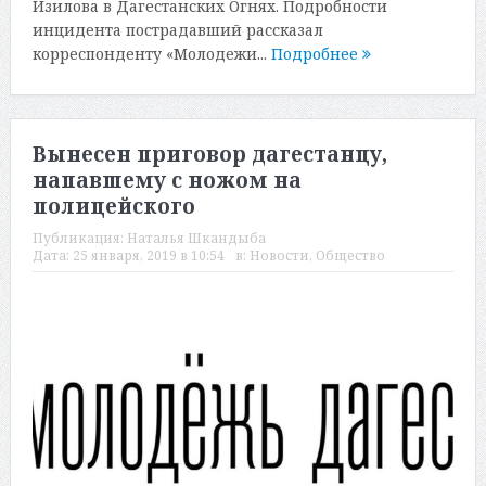
Изилова в Дагестанских Огнях. Подробности
инцидента пострадавший рассказал
корреспонденту «Молодежи...
Подробнее
Вынесен приговор дагестанцу,
напавшему с ножом на
полицейского
Публикация:
Наталья Шкандыба
Дата:
25 января, 2019 в 10:54
в:
Новости
,
Общество