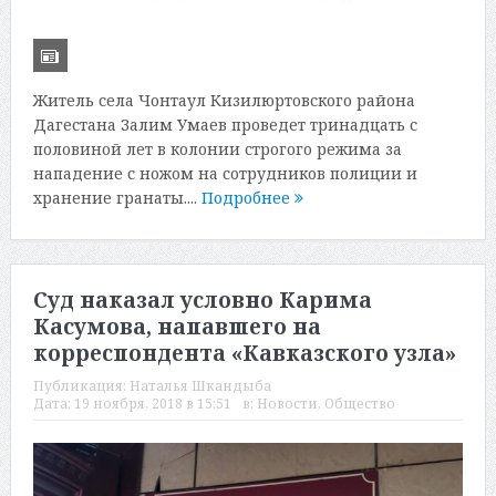
Житель села Чонтаул Кизилюртовского района
Дагестана Залим Умаев проведет тринадцать с
половиной лет в колонии строгого режима за
нападение с ножом на сотрудников полиции и
хранение гранаты....
Подробнее
Суд наказал условно Карима
Касумова, напавшего на
корреспондента «Кавказского узла»
Публикация:
Наталья Шкандыба
Дата:
19 ноября, 2018 в 15:51
в:
Новости
,
Общество