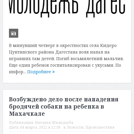
В минувший четверг в окрестностях села Кидеро
Цунтинского района Дагестана волк напал на
игравших там детей. Погиб восьмилетний мальчик.
Еще один ребенок госпитализирован с укусами. По
инфор...
Подробнее
Возбуждено дело после нападения
бродячей собаки на ребенка в
Махачкале
Публикация:
Наталья Шкандыба
Дата:
04 марта, 2022 в 12:58
в:
Новости
,
Происшествия