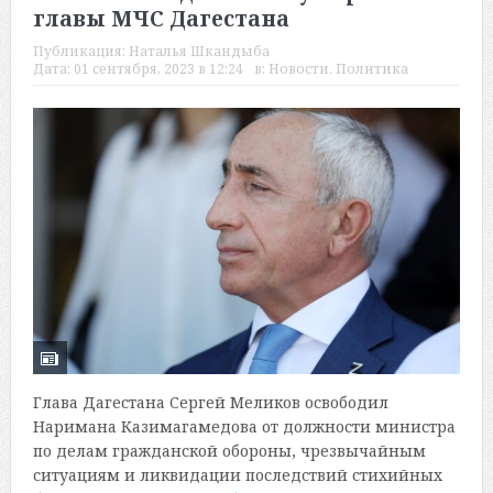
главы МЧС Дагестана
Публикация:
Наталья Шкандыба
Дата:
01 сентября, 2023 в 12:24
в:
Новости
,
Политика
Глава Дагестана Сергей Меликов освободил
Наримана Казимагамедова от должности министра
по делам гражданской обороны, чрезвычайным
ситуациям и ликвидации последствий стихийных