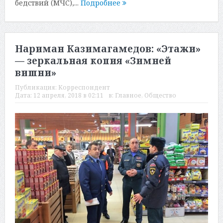
бедствий (МЧС),...
Подробнее
Нариман Казимагамедов: «Этажи»
— зеркальная копия «Зимней
вишни»
Публикация:
Корреспондент
Дата:
12 апреля, 2018 в 02:11
в:
Главное
,
Общество