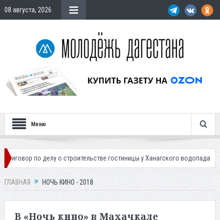
08 августа, 2026
Меню
р по делу о строительстве гостиницы у Ханагского водопада
Власти 
ГЛАВНАЯ
НОЧЬ КИНО - 2018
В «Ночь кино» в Махачкале