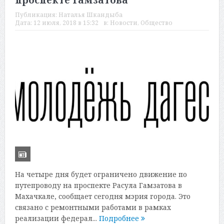
проспекте Гамзатова
Публикация:
Наталья Шкандыба
Дата:
12 июля, 2018 в 15:32
в:
Новости
,
Общество
На четыре дня будет ограничено движение по
путепроводу на проспекте Расула Гамзатова в
Махачкале, сообщает сегодня мэрия города. Это
связано с ремонтными работами в рамках
реализации федерал...
Подробнее