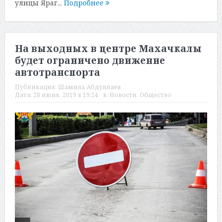
улицы Яраг...
Подробнее
На выходных в центре Махачкалы
будет ограничено движение
автотранспорта
Публикация:
Шамиль Абдуллаев
Дата:
28 июня, 2019 в 19:24
в:
Новости
,
Общество