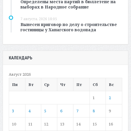
Определены места партий в бюллетене на
выборах в Народное собрание
7 августа, 2026 18:05
Вынесен приговор по делу о строительстве
гостиницы у Ханагского водопада
КАЛЕНДАРЬ
Август 2026
Пн
Вт
Ср
Чт
Пт
Сб
Вс
1
2
3
4
5
6
7
8
9
10
11
12
13
14
15
16