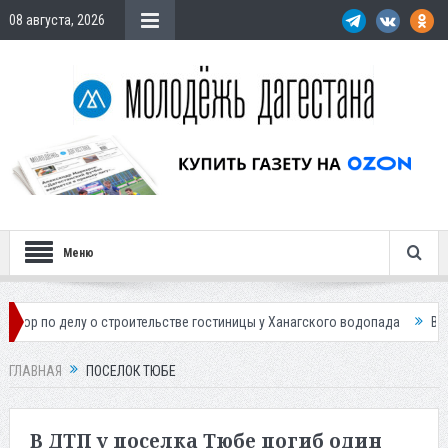
08 августа, 2026
Меню
делу о строительстве гостиницы у Ханагского водопада
Власти Маха
ГЛАВНАЯ
ПОСЕЛОК ТЮБЕ
В ДТП у поселка Тюбе погиб один