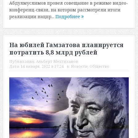
Абдулмуслимов провел совещание в режиме видео-
конференц-связи, на котором рассмотрели итоги
реализации нацпр...
Подробнее
На юбилей Гамзатова планируется
потратить 8,8 млрд рублей
Публикация:
Альберт Мехтиханов
Дата:
14 января, 2022 в 17:24
в:
Новости
,
Общество