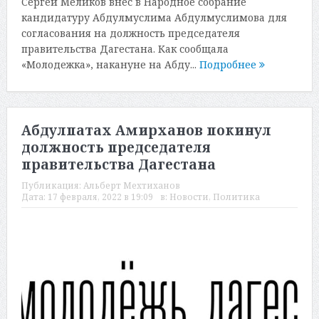
Сергей Меликов внес в Народное собрание
кандидатуру Абдулмуслима Абдулмуслимова для
согласования на должность председателя
правительства Дагестана. Как сообщала
«Молодежка», накануне на Абду...
Подробнее
Абдулпатах Амирханов покинул
должность председателя
правительства Дагестана
Публикация:
Альберт Мехтиханов
Дата:
17 февраля, 2022 в 19:09
в:
Новости
,
Политика