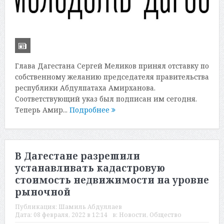
Глава Дагестана Сергей Меликов принял отставку по
собственному желанию председателя правительства
республики Абдулпатаха Амирханова.
Соответствующий указ был подписан им сегодня.
Теперь Амир...
Подробнее
В Дагестане разрешили
устанавливать кадастровую
стоимость недвижимости на уровне
рыночной
Публикация:
Шамиль Абдуллаев
Дата:
08 февраля, 2022 в 12:14
в:
Новости
,
Общество