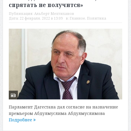
спрятать не получится»
Публикация:
Альберт Мехтиханов
Дата:
22 февраля, 2022 в 13:09
в:
Главное
,
Политика
Парламент Дагестана дал согласие на назначение
премьером Абдулмуслима Абдулмуслимова
Подробнее