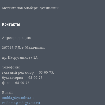
Метхиханов Альберт Гусейнович
Контакты
Адрес редакции:
367018, РД, г. Махачкала,
пр. Насрутдинова 1А
Телефоны:
главный редактор — 65-00-75;
бухгалтерия — 65-00-78;
факс — 65-00-75
E-mail:
moldag@yandex.ru
reklama@md-gazeta.ru