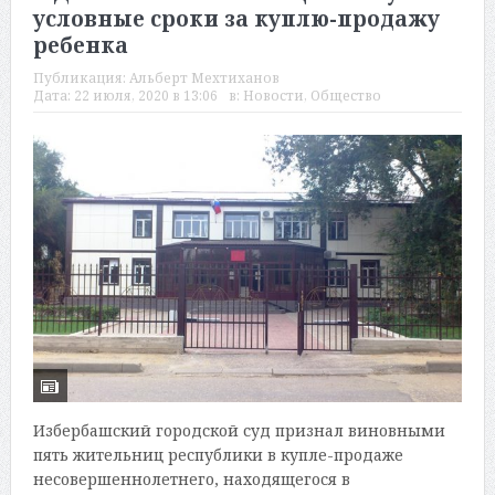
условные сроки за куплю-продажу
ребенка
Публикация:
Альберт Мехтиханов
Дата:
22 июля, 2020 в 13:06
в:
Новости
,
Общество
Избербашский городской суд признал виновными
пять жительниц республики в купле-продаже
несовершеннолетнего, находящегося в