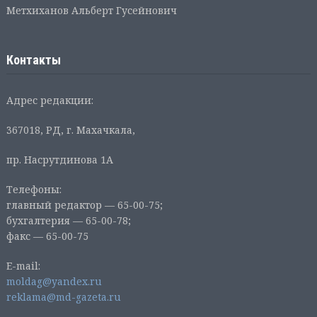
Метхиханов Альберт Гусейнович
Контакты
Адрес редакции:
367018, РД, г. Махачкала,
пр. Насрутдинова 1А
Телефоны:
главный редактор — 65-00-75;
бухгалтерия — 65-00-78;
факс — 65-00-75
E-mail:
moldag@yandex.ru
reklama@md-gazeta.ru