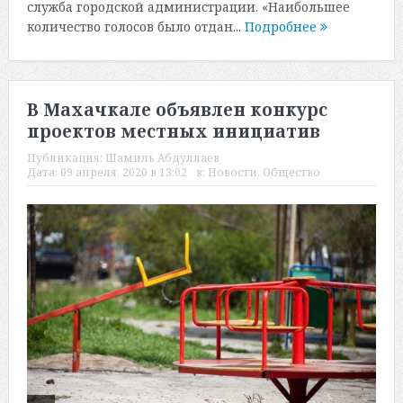
служба городской администрации. «Наибольшее
количество голосов было отдан...
Подробнее
В Махачкале объявлен конкурс
проектов местных инициатив
Публикация:
Шамиль Абдуллаев
Дата:
09 апреля, 2020 в 13:02
в:
Новости
,
Общество