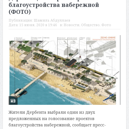
благоустройства набережной
(ФОТО)
Публикация:
Шамиль Абдуллаев
Дата:
15 июня, 2020 в 19:46
в:
Новости
,
Общество
,
Фото
Жители Дербента выбрали один из двух
предложенных на голосование проектов
благоустройства набережной, сообщает пресс-