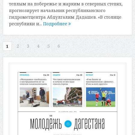
теплым на побережье и жарким в северных степях,
прогнозирует начальник республиканского
гидрометцентра Абдулгалим Дадашев. «В столице
республики и...
Подробнее
2
3
4
5
6
1