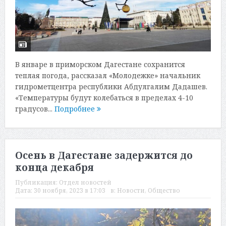
В январе в приморском Дагестане сохранится
теплая погода, рассказал «Молодежке» начальник
гидрометцентра республики Абдулгалим Дадашев.
«Температуры будут колебаться в пределах 4-10
градусов...
Подробнее
Осень в Дагестане задержится до
конца декабря
Публикация:
Отдел новостей
Дата:
30 ноября, 2023 в 17:03
в:
Новости
,
Общество