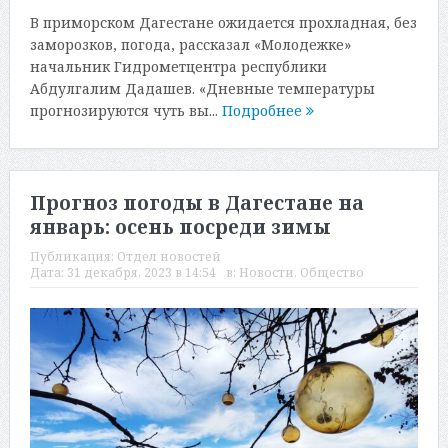
В приморском Дагестане ожидается прохладная, без
заморозков, погода, рассказал «Молодежке»
начальник Гидрометцентра республики
Абдулгалим Дадашев. «Дневные температуры
прогнозируются чуть вы...
Подробнее
Прогноз погоды в Дагестане на
январь: осень посреди зимы
Публикация:
Отдел новостей
Дата:
31 декабря, 2023 в 14:54
в:
Новости
,
Общество