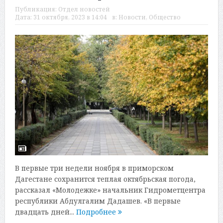
Публикация:
Отдел новостей
Дата:
31 октября, 2023 в 14:04
в:
Новости
,
Общество
В первые три недели ноября в приморском
Дагестане сохранится теплая октябрьская погода,
рассказал «Молодежке» начальник Гидрометцентра
республики Абдулгалим Дадашев. «В первые
двадцать дней...
Подробнее