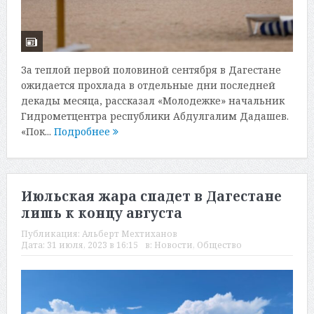
За теплой первой половиной сентября в Дагестане
ожидается прохлада в отдельные дни последней
декады месяца, рассказал «Молодежке» начальник
Гидрометцентра республики Абдулгалим Дадашев.
«Пок...
Подробнее
Июльская жара спадет в Дагестане
лишь к концу августа
Публикация:
Альберт Мехтиханов
Дата:
31 июля, 2023 в 16:15
в:
Новости
,
Общество