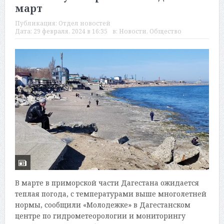
март
Публикация:
Отдел новостей
Дата:
29 февраля, 2024 в 16:35
в:
Новости
,
Общество
В марте в приморской части Дагестана ожидается
теплая погода, с температурами выше многолетней
нормы, сообщили «Молодежке» в Дагестанском
центре по гидрометеорологии и мониторингу