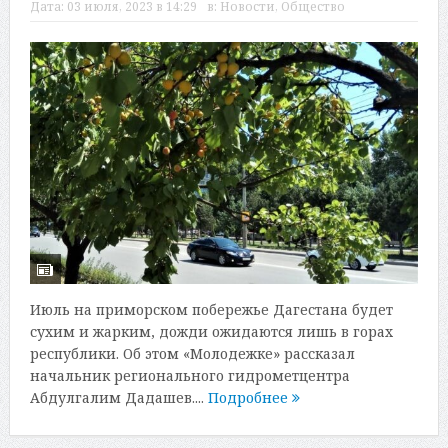
Дата:
03 июля, 2023 в 14:29
в:
Новости
,
Общество
Июль на приморском побережье Дагестана будет
сухим и жарким, дожди ожидаются лишь в горах
республики. Об этом «Молодежке» рассказал
начальник регионального гидрометцентра
Абдулгалим Дадашев....
Подробнее