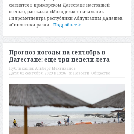
сменятся в приморском Дагестане настоящей
осенью, рассказал «Молодежке» начальник
Гидрометцентра республики Абдулгалим Дадашев.
«Синоптики разли...
Подробнее
Прогноз погоды на сентябрь в
Дагестане: еще три недели лета
Публикация:
Альберт Мехтиханов
Дата:
02 сентября, 2023 в 13:36
в:
Новости
,
Общество