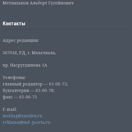
Метхиханов Альберт Гусейнович
Контакты
Адрес редакции:
367018, РД, г. Махачкала,
пр. Насрутдинова 1А
Телефоны:
главный редактор — 65-00-75;
бухгалтерия — 65-00-78;
факс — 65-00-75
E-mail:
moldag@yandex.ru
reklama@md-gazeta.ru