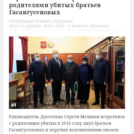
родителями убитых братьев
Гасангусеновых
Публикация:
Шамиль Абдуллаев
Дата:
25 декабря, 2020 в 16:15
в:
Новости
,
Общество
Руководитель Дагестана Сергей Меликов встретился
с родителями убитых в 2016 году двух братьев
Гасангусеновых и поручил подчиненным оказать