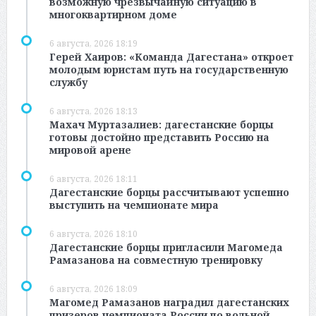
возможную чрезвычайную ситуацию в
многоквартирном доме
6 августа, 2026 18:19
Герей Хаиров: «Команда Дагестана» откроет
молодым юристам путь на государственную
службу
6 августа, 2026 18:13
Махач Муртазалиев: дагестанские борцы
готовы достойно представить Россию на
мировой арене
6 августа, 2026 18:11
Дагестанские борцы рассчитывают успешно
выступить на чемпионате мира
6 августа, 2026 18:10
Дагестанские борцы пригласили Магомеда
Рамазанова на совместную тренировку
6 августа, 2026 18:09
Магомед Рамазанов наградил дагестанских
призеров чемпионата России по вольной