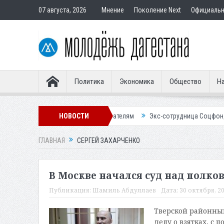
07 августа, 2026
Мнение
Поколение Next
Официаль
Политика
Экономика
Общество
На
артир подставным покупателям
НОВОСТИ
Экс-сотрудница Соцфонда получила с
ГЛАВНАЯ
СЕРГЕЙ ЗАХАРЧЕНКО
В Москве начался суд над пол
Публикация:
Шамиль Абдуллаев
Дата:
30 октября, 20
Тверской районный
делу о взятках, с