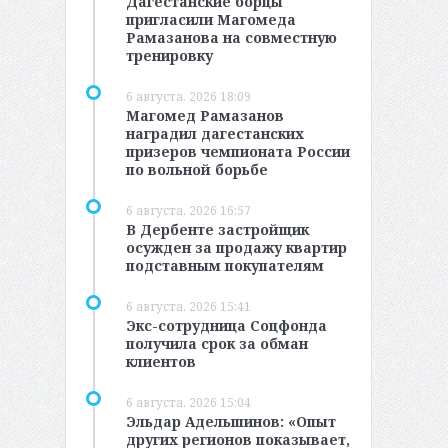
Дагестанские борцы
пригласили Магомеда
Рамазанова на совместную
тренировку
6 августа, 2026 18:09
Магомед Рамазанов
наградил дагестанских
призеров чемпионата России
по вольной борьбе
6 августа, 2026 16:57
В Дербенте застройщик
осужден за продажу квартир
подставным покупателям
6 августа, 2026 15:41
Экс-сотрудница Соцфонда
получила срок за обман
клиентов
6 августа, 2026 15:04
Эльдар Адельшинов: «Опыт
других регионов показывает,