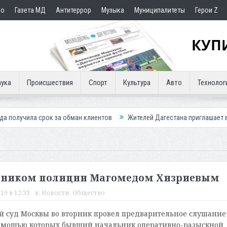
но
Газета МД
Антитеррор
Музыка
Муниципалитеты
Герои Z
ука
Происшествия
Спорт
Культура
Авто
Технолог
рок за обман клиентов
Жителей Дагестана приглашает в «Госуслуги 
ковником полиции Магомедом Хизриевым
19 в 12:33
в:
Новости
,
Общество
 суд Москвы во вторник провел предварительное слушание
 помощью которых бывший начальник оперативно-разыскной