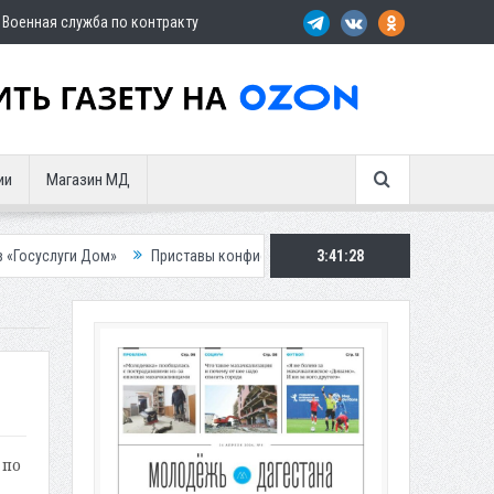
Военная служба по контракту
ии
Магазин МД
Дом»
Приставы конфисковали двух бурых медведей у жителя Дагеста
3:41:29
 по