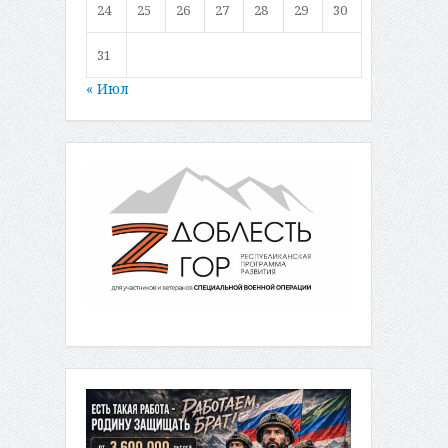
24
25
26
27
28
29
30
31
« Июл