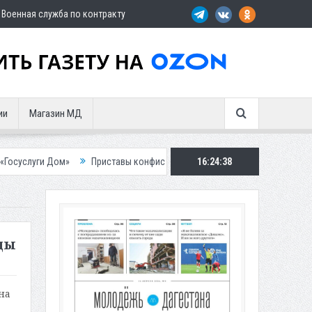
Военная служба по контракту
ии
Магазин МД
»
Приставы конфисковали двух бурых медведей у жителя Дагестана
16:24:39
ды
на