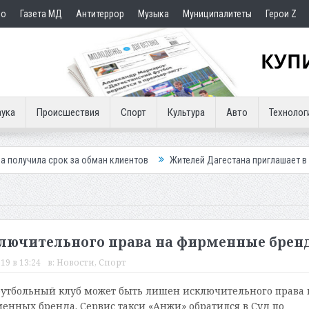
но
Газета МД
Антитеррор
Музыка
Муниципалитеты
Герои Z
ука
Происшествия
Спорт
Культура
Авто
Технолог
 за обман клиентов
Жителей Дагестана приглашает в «Госуслуги Дом
лючительного права на фирменные брен
19 в 13:24
в:
Новости
,
Спорт
утбольный клуб может быть лишен исключительного права 
енных бренда. Сервис такси «Анжи» обратился в Суд по