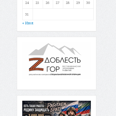
24
25
26
27
28
29
30
31
« Июл