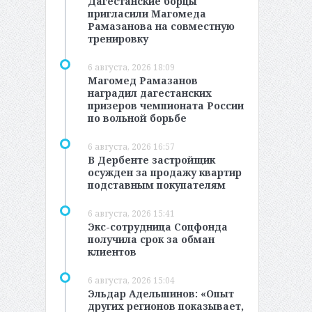
Дагестанские борцы
пригласили Магомеда
Рамазанова на совместную
тренировку
6 августа, 2026 18:09
Магомед Рамазанов
наградил дагестанских
призеров чемпионата России
по вольной борьбе
6 августа, 2026 16:57
В Дербенте застройщик
осужден за продажу квартир
подставным покупателям
6 августа, 2026 15:41
Экс-сотрудница Соцфонда
получила срок за обман
клиентов
6 августа, 2026 15:04
Эльдар Адельшинов: «Опыт
других регионов показывает,