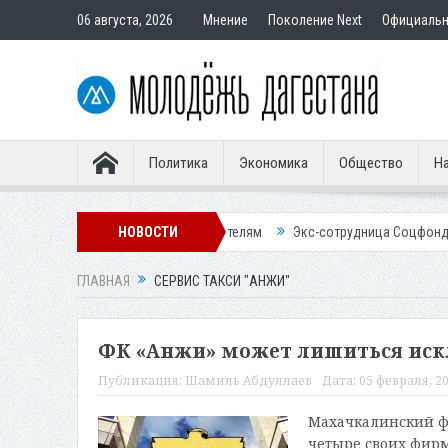
06 августа, 2026
Мнение
Поколение Next
Официаль
Политика
Экономика
Общество
На
ир подставным покупателям
НОВОСТИ
Экс-сотрудница Соцфонда получила срок
ГЛАВНАЯ
СЕРВИС ТАКСИ "АНЖИ"
ФК «Анжи» может лишиться иск
Публикация:
Шамиль Абдуллаев
Дата:
05 февраля, 20
Махачкалинский ф
четыре своих фирм