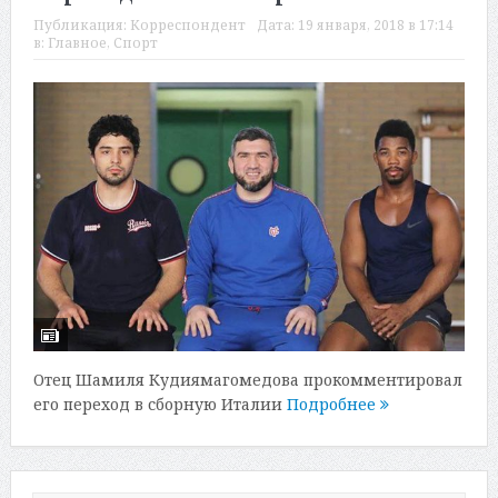
Публикация:
Корреспондент
Дата:
19 января, 2018 в 17:14
в:
Главное
,
Спорт
Отец Шамиля Кудиямагомедова прокомментировал
его переход в сборную Италии
Подробнее