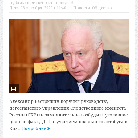
Публикация:
Наталья Шкандыба
Дата:
08 октября, 2020 в 11:40
в:
Новости
,
Общество
Александр Бастрыкин поручил руководству
дагестанского управления Следственного комитета
России (СКР) незамедлительно возбудить уголовное
дело по факту ДТП с участием школьного автобуса в
Киз...
Подробнее