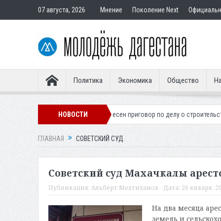
07 августа, 2026
Мнение
Поколение Next
Официаль
Политика
Экономика
Общество
На
го легионера
Вынесен приговор по делу о строительстве гостиницы 
НОВОСТИ
ГЛАВНАЯ
СОВЕТСКИЙ СУД
Советский суд Махачкалы аресто
Публикация:
Альберт Мехтиханов
Дата:
26 января, 20
На два месяца аре
земель и сельскох