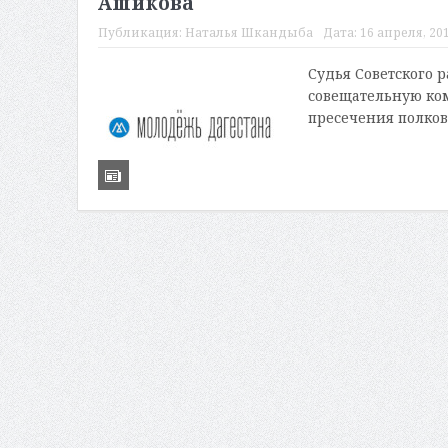
Ашикова
Публикация:
Наталья Шкандыба
Дата:
16 апреля, 201
Судья Советского 
совещательную ко
пресечения полков