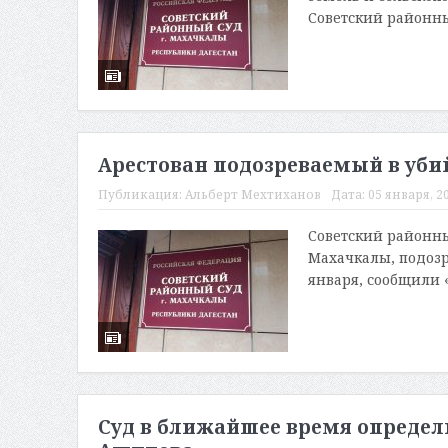
Советский районны
Арестован подозреваемый в уби
Публикация:
Альберт Мехтиханов
Дата:
05 января, 20
Советский районны
Махачкалы, подозр
января, сообщили «
Суд в ближайшее время определ