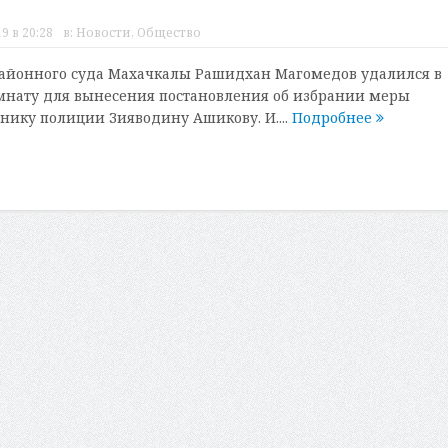
9 в 20:28
в:
Новости
,
Общество
районного суда Махачкалы Рашидхан Магомедов удалился в
мнату для вынесения постановления об избрании меры
нику полиции Зияводину Ашикову. И....
Подробнее