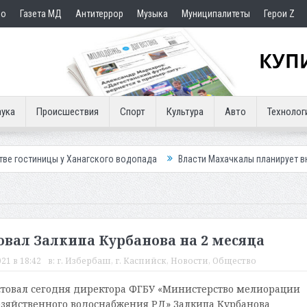
но
Газета МД
Антитеррор
Музыка
Муниципалитеты
Герои Z
ука
Происшествия
Спорт
Культура
Авто
Технолог
у Ханагского водопада
Власти Махачкалы планирует внедрить новую 
вал Залкипа Курбанова на 2 месяца
21 в 18:42
в:
г. Избербаш
,
г. Каспийск
,
Новости
,
Общество
стовал сегодня директора ФГБУ «Министерство мелиорации
озяйственного водоснабжения РД» Залкипа Курбанова