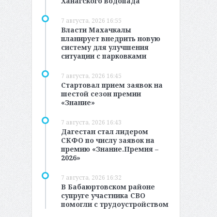
Ханагского водопада
7 августа, 2026 16:55
Власти Махачкалы
планирует внедрить новую
систему для улучшения
ситуации с парковками
7 августа, 2026 16:45
Стартовал прием заявок на
шестой сезон премии
«Знание»
7 августа, 2026 16:43
Дагестан стал лидером
СКФО по числу заявок на
премию «Знание.Премия –
2026»
7 августа, 2026 16:32
В Бабаюртовском районе
супруге участника СВО
помогли с трудоустройством