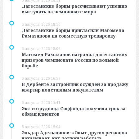
6 августа, 2026 18:11
Дагестанские борцы рассчитывают успешно
выступить на чемпионате мира
6 августа, 2026 18:10
Дагестанские борцы пригласили Магомеда
Рамазанова на совместную тренировку
6 августа, 2026 18:09
Магомед Рамазанов наградил дагестанских
призеров чемпионата России по вольной
борьбе
6 августа, 2026 16:57
В Дербенте застройщик осужден за продажу
квартир подставным покупателям
6 августа, 2026 15:41
Экс-сотрудница Соцфонда получила срок за
обман клиентов
6 августа, 2026 15:04
Эльдар Адельшинов: «Опыт других регионов
показывает, как должен работать