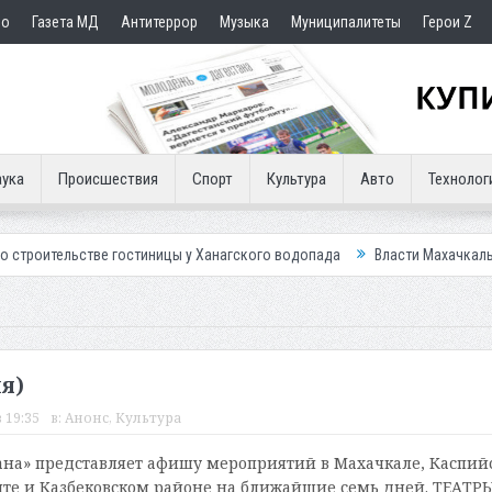
но
Газета МД
Антитеррор
Музыка
Муниципалитеты
Герои Z
ука
Происшествия
Спорт
Культура
Авто
Технолог
е гостиницы у Ханагского водопада
Власти Махачкалы планирует внед
я)
 19:35
в:
Анонс
,
Культура
на» представляет афишу мероприятий в Махачкале, Каспийс
те и Казбековском районе на ближайшие семь дней. ТЕАТР