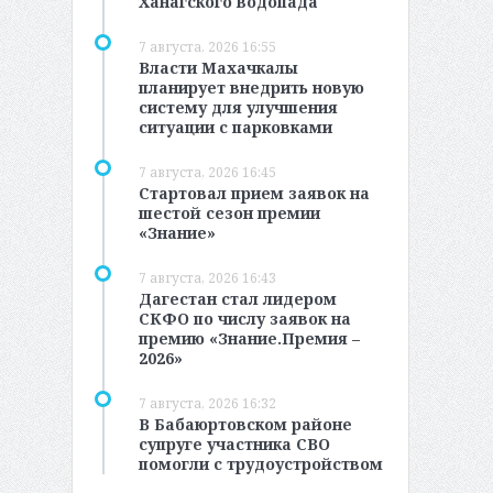
Ханагского водопада
7 августа, 2026 16:55
Власти Махачкалы
планирует внедрить новую
систему для улучшения
ситуации с парковками
7 августа, 2026 16:45
Стартовал прием заявок на
шестой сезон премии
«Знание»
7 августа, 2026 16:43
Дагестан стал лидером
СКФО по числу заявок на
премию «Знание.Премия –
2026»
7 августа, 2026 16:32
В Бабаюртовском районе
супруге участника СВО
помогли с трудоустройством