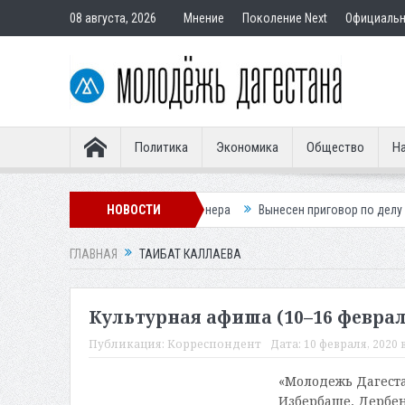
08 августа, 2026
Мнение
Поколение Next
Официаль
Политика
Экономика
Общество
На
ез словенского легионера
НОВОСТИ
Вынесен приговор по делу о строительств
ГЛАВНАЯ
ТАИБАТ КАЛЛАЕВА
Культурная афиша (10–16 феврал
Публикация:
Корреспондент
Дата:
10 февраля, 2020 в
«Молодежь Дагеста
Избербаше, Дербен