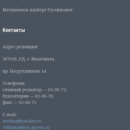
Метхиханов Альберт Гусейнович
Контакты
Адрес редакции:
367018, РД, г. Махачкала,
пр. Насрутдинова 1А
Телефоны:
главный редактор — 65-00-75;
бухгалтерия — 65-00-78;
факс — 65-00-75
E-mail:
moldag@yandex.ru
reklama@md-gazeta.ru