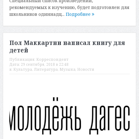
Специальный список произведений,
рекомендуемых к изучению, будет подготовлен для
школьников одиннадц...
Подробнее
Пол Маккартни написал книгу для
детей
Публикация:
Корреспондент
Дата:
29 сентября, 2018 в 22:48
в:
Культура
,
Литература
,
Музыка
,
Новости