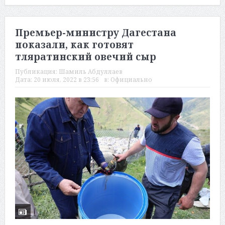
Премьер-министру Дагестана
показали, как готовят
тляратинский овечий сыр
Публикация:
Шамиль Абдуллаев
Дата:
20 июля, 2022 в 23:56
в:
Официально