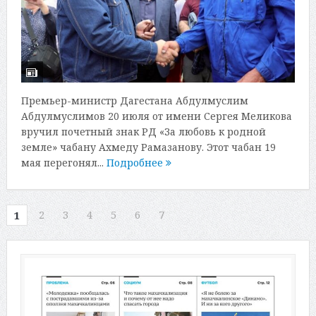
Премьер-министр Дагестана Абдулмуслим
Абдулмуслимов 20 июля от имени Сергея Меликова
вручил почетный знак РД «За любовь к родной
земле» чабану Ахмеду Рамазанову. Этот чабан 19
мая перегонял...
Подробнее
2
3
4
5
6
7
1