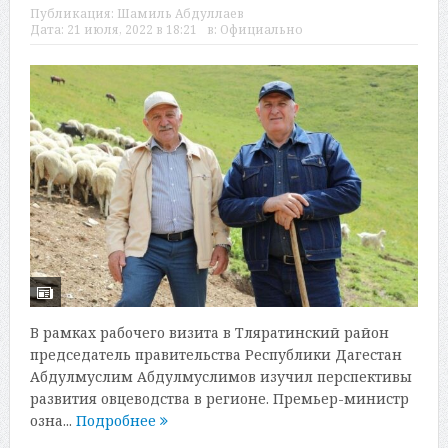
Публикация:
Шамиль Абдуллаев
Дата:
21 июля, 2022 в 18:21
в:
Официально
В рамках рабочего визита в Тляратинский район
председатель правительства Республики Дагестан
Абдулмуслим Абдулмуслимов изучил перспективы
развития овцеводства в регионе. Премьер-министр
озна...
Подробнее