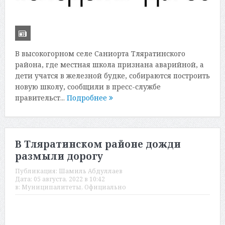
В высокогорном селе Саниорта Тляратинского
района, где местная школа признана аварийной, а
дети учатся в железной будке, собираются построить
новую школу, сообщили в пресс-службе
правительст...
Подробнее
В Тляратинском районе дожди
размыли дорогу
Публикация:
Шамиль Абдуллаев
Дата:
05 августа, 2022 в 10:42
в:
Муниципалитеты
,
Официально