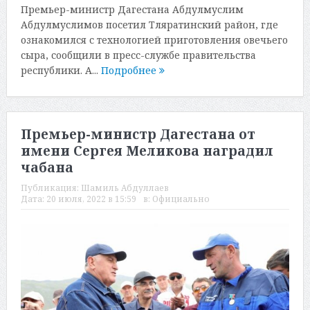
Премьер-министр Дагестана Абдулмуслим
Абдулмуслимов посетил Тляратинский район, где
ознакомился с технологией приготовления овечьего
сыра, сообщили в пресс-службе правительства
республики. А...
Подробнее
Премьер-министр Дагестана от
имени Сергея Меликова наградил
чабана
Публикация:
Шамиль Абдуллаев
Дата:
20 июля, 2022 в 15:59
в:
Официально