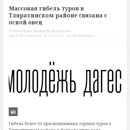
Массовая гибель туров в
Тляратинском районе связана с
оспой овец
Публикация:
Шамиль Абдуллаев
Дата:
08 сентября, 2022 в 19:55
в:
Официально
Гибель более 60 краснокнижных горных туров в
Тляратинском районе в феврале этого года