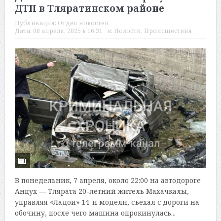
ДТП в Тляратинском районе
Публикация:
Отдел новостей
Дата:
08 апреля, 2025 в 16:31
в:
Новости
,
Происшествия
В понедельник, 7 апреля, около 22:00 на автодороге
Анцух — Тлярата 20-летний житель Махачкалы,
управляя «Ладой» 14-й модели, съехал с дороги на
обочину, после чего машина опрокинулась...