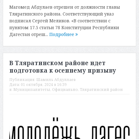
Магомед Абдулаев отрешен от должности главы
Тляратинского района. Соответствующий указ
подписал Сергей Меликов. «В соответствии с
пунктом 17.5 статьи 78 Конституции Республики
Дагестан отреш...
Подробнее
В Тляратинском районе идет
подготовка к осеннему призыву
Публикация:
Шамиль Абдуллаев
Дата:
01 октября, 2024 в 16:39
в:
Муниципалитеты
,
Официально
,
Тляратинский район