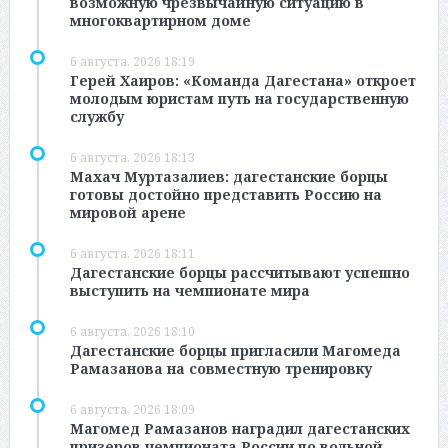
возможную чрезвычайную ситуацию в
многоквартирном доме
6 августа, 2026 18:19
Герей Хаиров: «Команда Дагестана» откроет
молодым юристам путь на государственную
службу
6 августа, 2026 18:13
Махач Муртазалиев: дагестанские борцы
готовы достойно представить Россию на
мировой арене
6 августа, 2026 18:11
Дагестанские борцы рассчитывают успешно
выступить на чемпионате мира
6 августа, 2026 18:10
Дагестанские борцы пригласили Магомеда
Рамазанова на совместную тренировку
6 августа, 2026 18:09
Магомед Рамазанов наградил дагестанских
призеров чемпионата России по вольной