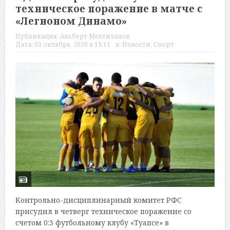
техническое поражение в матче с
«Легионом Динамо»
Публикация:
Альберт Мехтиханов
Дата:
03 октября, 2020 в 13:11
в:
Новости
,
Спорт
Контрольно-дисциплинарный комитет РФС
присудил в четверг техническое поражение со
счетом 0:3 футбольному клубу «Туапсе» в