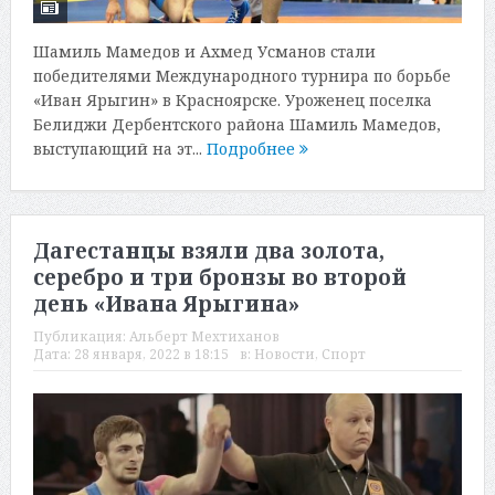
Шамиль Мамедов и Ахмед Усманов стали
победителями Международного турнира по борьбе
«Иван Ярыгин» в Красноярске. Уроженец поселка
Белиджи Дербентского района Шамиль Мамедов,
выступающий на эт...
Подробнее
Дагестанцы взяли два золота,
серебро и три бронзы во второй
день «Ивана Ярыгина»
Публикация:
Альберт Мехтиханов
Дата:
28 января, 2022 в 18:15
в:
Новости
,
Спорт