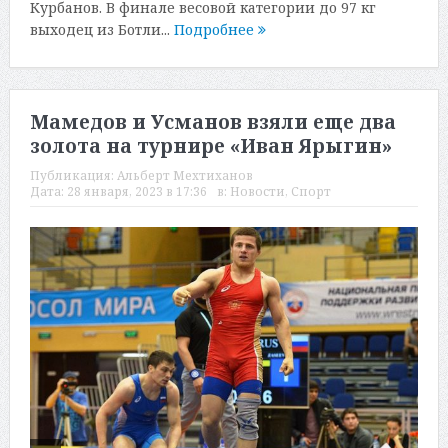
Курбанов. В финале весовой категории до 97 кг
выходец из Ботли...
Подробнее
Мамедов и Усманов взяли еще два
золота на турнире «Иван Ярыгин»
Публикация:
Альберт Мехтиханов
Дата:
28 января, 2023 в 17:36
в:
Новости
,
Спорт