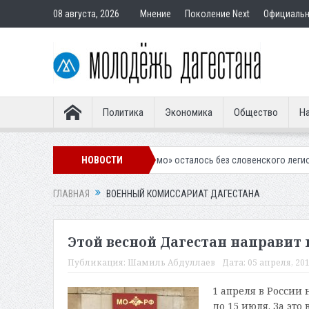
08 августа, 2026
Мнение
Поколение Next
Официаль
Политика
Экономика
Общество
На
ахачкалинское «Динамо» осталось без словенского легионера
НОВОСТИ
Вынес
ГЛАВНАЯ
ВОЕННЫЙ КОМИССАРИАТ ДАГЕСТАНА
Этой весной Дагестан направит 
Публикация:
Шамиль Абдуллаев
Дата:
05 апреля, 201
1 апреля в России
до 15 июля. За это