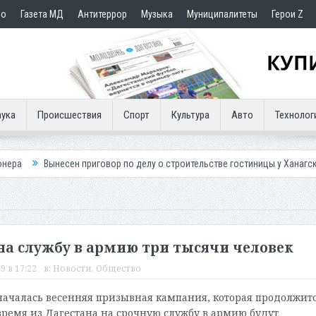
но
Газета МД
Антитеррор
Музыка
Муниципалитеты
Герои Z
ука
Происшествия
Спорт
Культура
Авто
Технолог
ен приговор по делу о строительстве гостиницы у Ханагского водопада
на службу в армию три тысячи человек
9 в 17:22
в:
Новости
,
Общество
 началась весенняя призывная кампания, которая продолжит
 время из Дагестана на срочную службу в армию будут