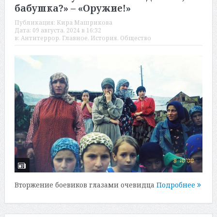
бабушка?» – «Оружие!»
Публикация:
Кира Машрикова
Дата:
09 августа, 2024 в 16:32
в:
Антитеррор
,
Главное
,
История
,
Общество
Вторжение боевиков глазами очевидца
Подробнее