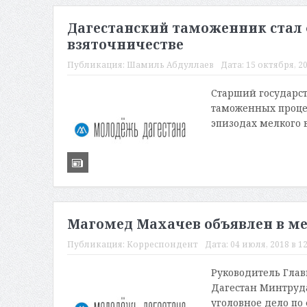
Дагестанский таможенник стал 
взяточничестве
Публикация:
Шамиль Абдуллаев
Дата:
15 октября, 20
Старший государс
таможенных процед
эпизодах мелкого в
Магомед Махачев объявлен в м
Публикация:
Корреспондент
Дата:
04 июля, 2018 в 12
Руководитель Глав
Дагестан Минтруда
уголовное дело по 