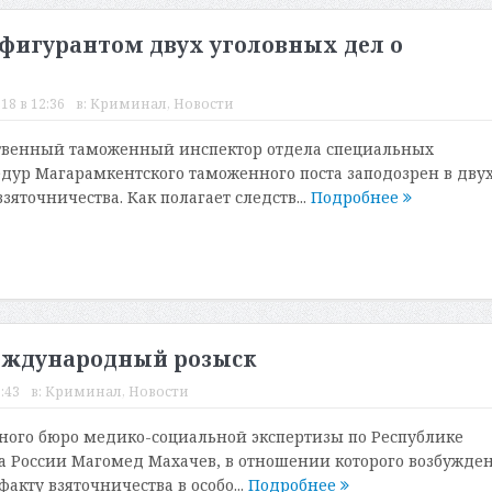
фигурантом двух уголовных дел о
18 в 12:36
в:
Криминал
,
Новости
твенный таможенный инспектор отдела специальных
ур Магарамкентского таможенного поста заподозрен в дву
зяточничества. Как полагает следств...
Подробнее
еждународный розыск
:43
в:
Криминал
,
Новости
ного бюро медико-социальной экспертизы по Республике
 России Магомед Махачев, в отношении которого возбужде
факту взяточничества в особо...
Подробнее