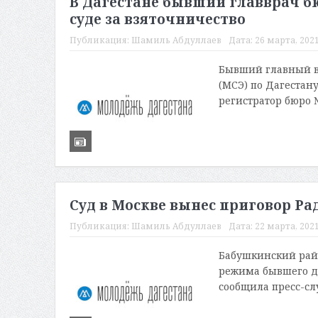
В Дагестане бывший главврач бю
суде за взяточничество
Публикация:
Шамиль Абдуллаев
Дата:
26 марта, 2021
Бывший главный в
(МСЭ) по Дагестан
регистратор бюро 
Суд в Москве вынес приговор Р
Публикация:
Шамиль Абдуллаев
Дата:
22 марта, 2021
Бабушкинский райо
режима бывшего де
сообщила пресс-слу