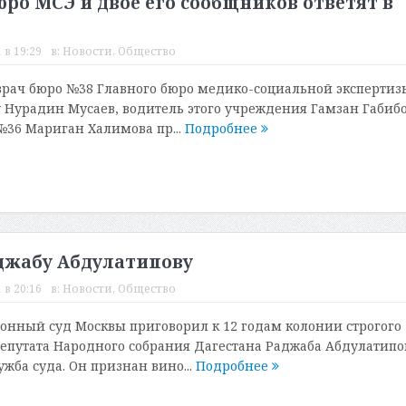
ро МСЭ и двое его сообщников ответят в
 в 19:29
в:
Новости
,
Общество
рач бюро №38 Главного бюро медико-социальной экспертиз
у Нурадин Мусаев, водитель этого учреждения Гамзан Габибо
№36 Мариган Халимова пр...
Подробнее
аджабу Абдулатипову
 в 20:16
в:
Новости
,
Общество
нный суд Москвы приговорил к 12 годам колонии строгого
путата Народного собрания Дагестана Раджаба Абдулатипо
жба суда. Он признан вино...
Подробнее