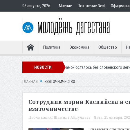
08 августа, 2026
Мнение
Поколение Next
Официаль
Политика
Экономика
Общество
На
Махачкалинское «Динамо» осталось без словенского легионера
НОВОСТИ
Вын
ГЛАВНАЯ
ВЗЯТОЧНИЧЕСТВО
Сотрудник мэрии Каспийска и е
взяточничестве
Публикация:
Шамиль Абдуллаев
Дата:
21 января, 202
Главный специали