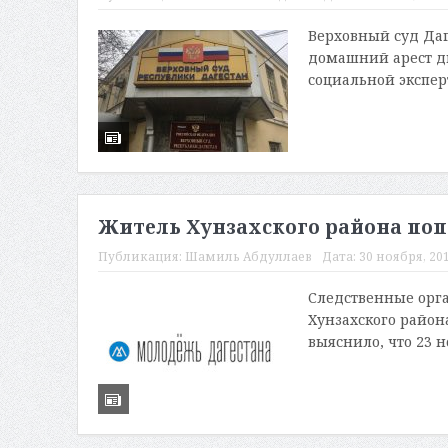
Верховный суд Даг
домашний арест д
социальной экспер
Житель Хунзахского района поп
Публикация:
Шамиль Абдуллаев
Дата:
30 ноября, 201
Следственные орга
Хунзахского район
выяснило, что 23 н