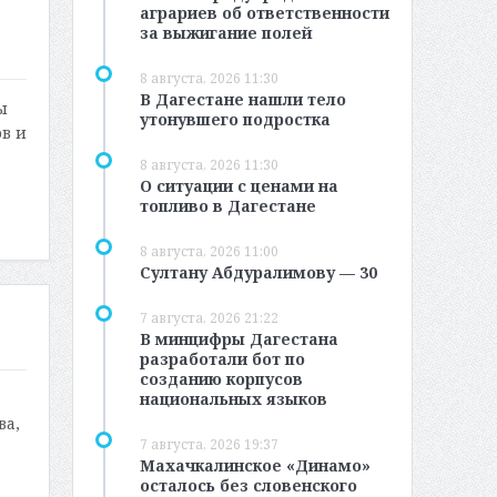
аграриев об ответственности
за выжигание полей
8 августа, 2026 11:30
В Дагестане нашли тело
ы
утонувшего подростка
в и
8 августа, 2026 11:30
О ситуации с ценами на
топливо в Дагестане
8 августа, 2026 11:00
Султану Абдуралимову — 30
7 августа, 2026 21:22
В минцифры Дагестана
разработали бот по
созданию корпусов
национальных языков
ва,
7 августа, 2026 19:37
Махачкалинское «Динамо»
осталось без словенского