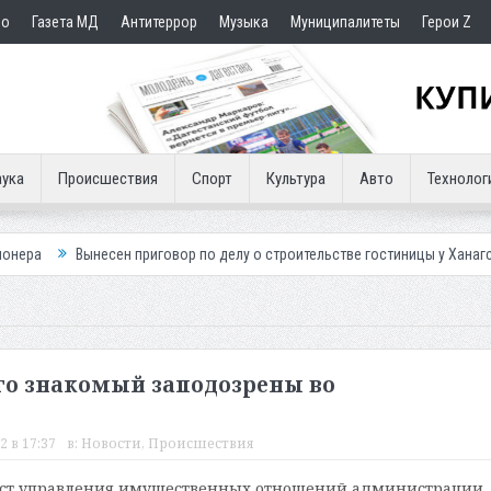
но
Газета МД
Антитеррор
Музыка
Муниципалитеты
Герои Z
ука
Происшествия
Спорт
Культура
Авто
Технолог
есен приговор по делу о строительстве гостиницы у Ханагского водопад
го знакомый заподозрены во
2 в 17:37
в:
Новости
,
Происшествия
ст управления имущественных отношений администрации