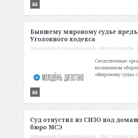
Бывшему мировому судье предъя
Уголовного кодекса
Публикация:
Наталья Шкандыба
Дата:
16 сентября, 2
Следственные орг
незаконном оборот
«Мировому судье с
Суд отпустил из СИЗО под домаш
бюро МСЭ
Публикация:
Наталья Шкандыба
Дата:
28 июня, 2019 