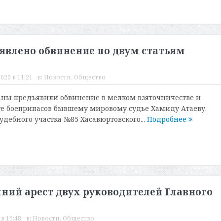
влено обвинение по двум статьям
020 в 11:21
в:
Новости
,
Общество
аны предъявили обвинение в мелком взяточничестве и
е боеприпасов бывшему мировому судье Хамиду Атаеву.
удебного участка №85 Хасавюртовского...
Подробнее
ний арест двух руководителей Главного
в 15:48
в:
Новости
,
Общество