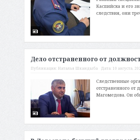
Каспийска и его з
следствия, они тре
Дело отстраненного от должнос
Публикация:
Наталья Шкандыба
Дата:
10 августа, 20
Следственные орга
отстраненного от 
Магомедова. Он обв