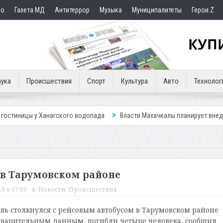
но
Газета МД
Антитеррор
Музыка
Муниципалитеты
Герои Z
ука
Происшествия
Спорт
Культура
Авто
Технолог
анагского водопада
Власти Махачкалы планирует внедрить новую сис
 в Тарумовском районе
18 в 07:09
в:
Новости
,
Происшествия
ль столкнулся с рейсовым автобусом в Тарумовском районе
дварительным данным, погибли четыре человека, сообщил