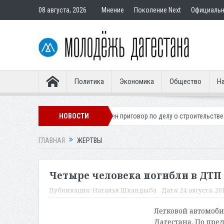
08 августа, 2026
Мнение
Поколение Next
Официаль
Политика
Экономика
Общество
На
 легионера
Вынесен приговор по делу о строительстве гостиницы у Х
НОВОСТИ
ГЛАВНАЯ
ЖЕРТВЫ
Четыре человека погибли в ДТП
Публикация:
Наталья Шкандыба
Дата:
24 августа, 20
Легковой автомоби
Дагестана. По пре