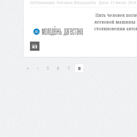
Публикация:
Наталья Шкандыба
Дата:
27 июля, 2018 
Пять человек поги
легковой машины м
столкновения авто
«
‹
5
6
7
8