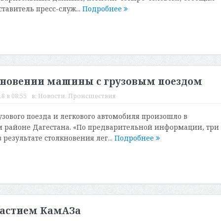
тавитель пресс-служ...
Подробнее
кновении машины с грузовым поездом
18 в 08:55
в:
Новости
,
Происшествия
узового поезда и легкового автомобиля произошло в
 районе Дагестана. «По предварительной информации, три
 результате столкновения лег...
Подробнее
частием КамАЗа