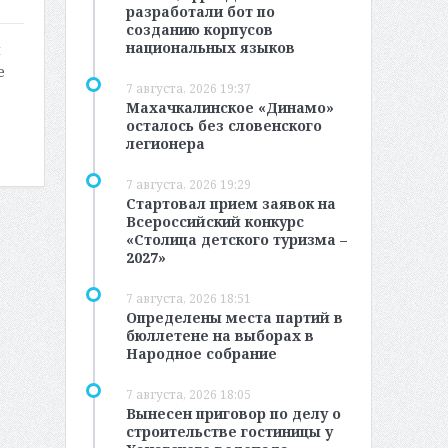
разработали бот по
созданию корпусов
национальных языков
и
е
7 августа, 2026 19:37
Махачкалинское «Динамо»
осталось без словенского
легионера
7 августа, 2026 19:29
Стартовал прием заявок на
Всероссийский конкурс
«Столица детского туризма –
2027»
7 августа, 2026 18:51
Определены места партий в
бюллетене на выборах в
Народное собрание
7 августа, 2026 18:05
Вынесен приговор по делу о
строительстве гостиницы у