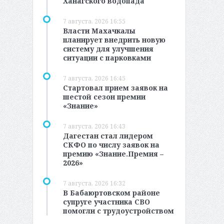
Ханагского водопада
7 августа, 2026 16:55
Власти Махачкалы
планирует внедрить новую
систему для улучшения
ситуации с парковками
7 августа, 2026 16:45
Стартовал прием заявок на
шестой сезон премии
«Знание»
7 августа, 2026 16:43
Дагестан стал лидером
СКФО по числу заявок на
премию «Знание.Премия –
2026»
7 августа, 2026 16:32
В Бабаюртовском районе
супруге участника СВО
помогли с трудоустройством