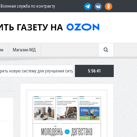
Военная служба по контракту
ии
Магазин МД
тему для улучшения ситуации с парковками
5:56:42
Махачкалинское «Динамо