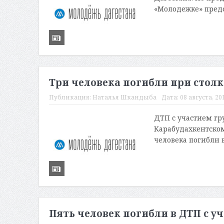
«Молодежке» предс
Три человека погибли при стол
Публикация:
Наталья Шкандыба
Дата:
08 августа, 20
ДТП с участием гр
Карабудахкентском
человека погибли в
Пять человек погибли в ДТП с у