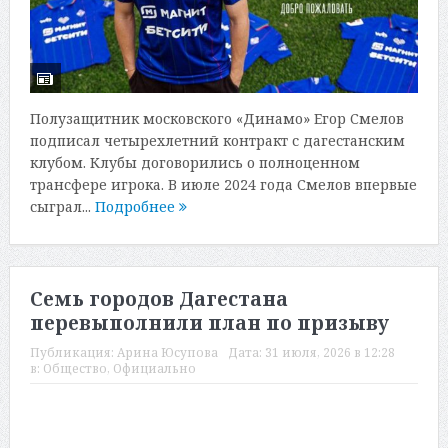
Полузащитник московского «Динамо» Егор Смелов
подписал четырехлетний контракт с дагестанским
клубом. Клубы договорились о полноценном
трансфере игрока. В июле 2024 года Смелов впервые
сыграл...
Подробнее
Семь городов Дагестана
перевыполнили план по призыву
Публикация:
Арина Юсупова
Дата:
31 июля, 2026 в 12:28
в:
Общество
,
Официально