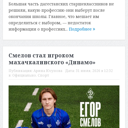
Большая часть дагестанских старшеклассников не
решили, какую профессию они выберут после
окончания школы. Главное, что мешает им
определиться с выбором, — недостаток
информации о профессиях...
Подробнее
Смелов стал игроком
махачкалинского «Динамо»
Публикация:
Арина Юсупова
Дата:
31 июля, 2026 в 12:32
в:
Официально
,
Спорт