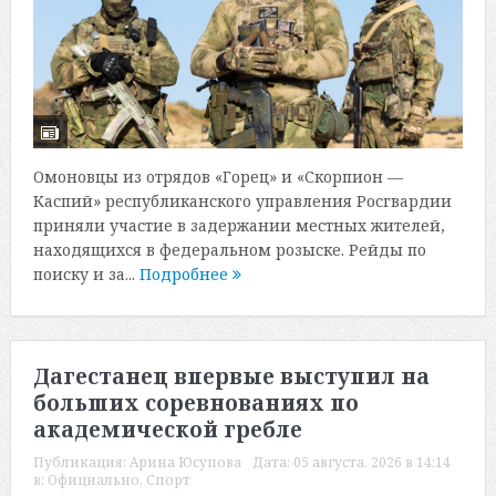
Омоновцы из отрядов «Горец» и «Скорпион —
Каспий» республиканского управления Росгвардии
приняли участие в задержании местных жителей,
находящихся в федеральном розыске. Рейды по
поиску и за...
Подробнее
Дагестанец впервые выступил на
больших соревнованиях по
академической гребле
Публикация:
Арина Юсупова
Дата:
05 августа, 2026 в 14:14
в:
Официально
,
Спорт