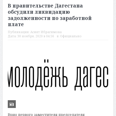
В правительстве Дагестана
обсудили ликвидацию
задолженности по заработной
плате
Публикация:
Асият Ибрагимова
Дата:
30 ноября, 2020 в 04:56
в:
Официально
Врио первого заместителя председателя