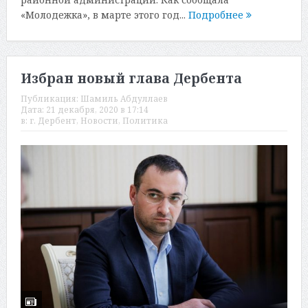
«Молодежка», в марте этого год...
Подробнее
Избран новый глава Дербента
Публикация:
Шамиль Абдуллаев
Дата:
21 декабря, 2020 в 17:14
в:
г. Дербент
,
Новости
,
Политика