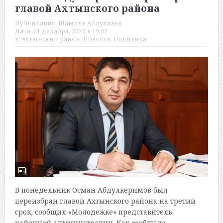
главой Ахтынского района
Публикация:
Шамиль Абдуллаев
Дата:
21 декабря, 2020 в 19:52
в:
Ахтынский район
,
Новости
,
Политика
В понедельник Осман Абдулкеримов был
переизбран главой Ахтынского района на третий
срок, сообщил «Молодежке» представитель
районной администрации. Как сообщала