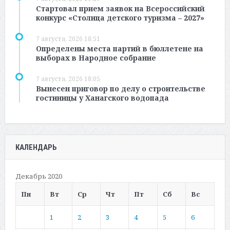
Стартовал прием заявок на Всероссийский
конкурс «Столица детского туризма – 2027»
7 августа, 2026 18:51
Определены места партий в бюллетене на
выборах в Народное собрание
7 августа, 2026 18:05
Вынесен приговор по делу о строительстве
гостиницы у Ханагского водопада
КАЛЕНДАРЬ
Декабрь 2020
Пн
Вт
Ср
Чт
Пт
Сб
Вс
1
2
3
4
5
6