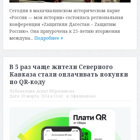
Сегодня в махачкалинском историческом парке
«Россия — моя история» состоялась региональная
конференция «Zащитили Дагестан – Zащитим
Россию». Она приурочена к 25-летию вторжения
междуна...
Подробнее
В 5 раз чаще жители Северного
Кавказа стали оплачивать покупки
по QR-коду
Публикация:
Асият Ибрагимова
Дата:
20 марта, 2024 в 15:42
в:
Официально