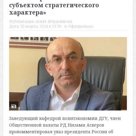
субъектом стратегического
характера»
Публикация:
Асият Ибрагимова
Дата:
20 марта, 2024 в 19:39
в:
Официально
Заведующий кафедрой политэкономии ДГУ, член
Общественной палаты РД Низами Аскеров
прокомментировал указ президента России об