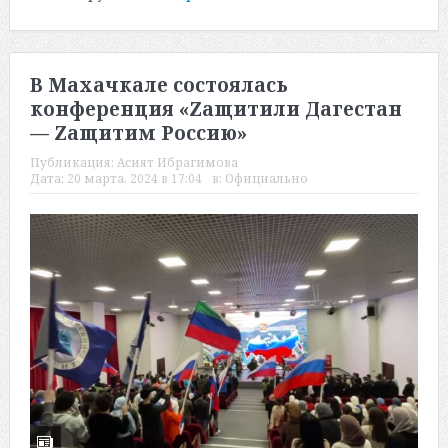
В Махачкале состоялась
конференция «Zащитили Дагестан
— Zащитим Россию»
Публикация:
Асият Ибрагимова
Дата:
20 марта, 2024 в 17:04
в:
Официально