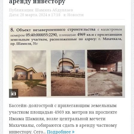
аренду инвестору
Публикация:
Шамиль Абдуллаев
Дата:
20 марта, 2024 в 17:18
в:
Новости
Бассейн-долгострой с прилегающим земельным
участком площадью 4969 кв. метров на проспекте
Имама Шамиля, возле центральной мечети
Махачкалы, собираются сдать в аренду частному
инвестору. Сего...
Подробнее