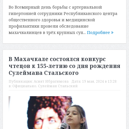
Во Всемирный день борьбы с артериальной
гипертонией сотрудники Республиканского центра
общественного здоровья и медицинской
профилактики провели обследование
махачкалинцев в трёх крупных суп...
Подробнее
В Махачкале состоялся конкурс
чтецов к 155-летию со дня рождения
Сулеймана Стальского
Публикация:
Асият Ибрагимова
Дата:
19 мая, 2024 в 13:28
в:
Официально
,
Сулейман Стальский