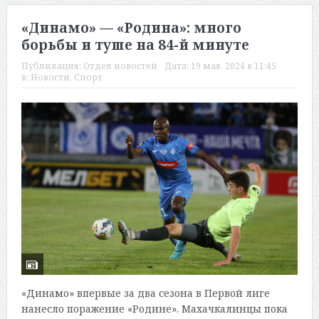
«Динамо» — «Родина»: много
борьбы и туше на 84-й минуте
Публикация:
Отдел новостей
Дата:
19 мая, 2024 в 11:45
в:
Новости
,
Спорт
«Динамо» впервые за два сезона в Первой лиге
нанесло поражение «Родине». Махачкалинцы пока