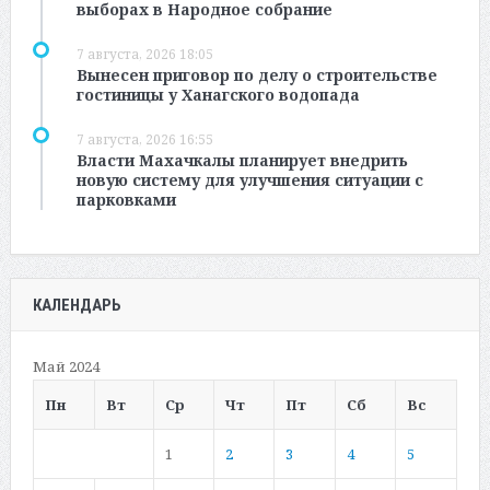
выборах в Народное собрание
7 августа, 2026 18:05
Вынесен приговор по делу о строительстве
гостиницы у Ханагского водопада
7 августа, 2026 16:55
Власти Махачкалы планирует внедрить
новую систему для улучшения ситуации с
парковками
КАЛЕНДАРЬ
Май 2024
Пн
Вт
Ср
Чт
Пт
Сб
Вс
1
2
3
4
5