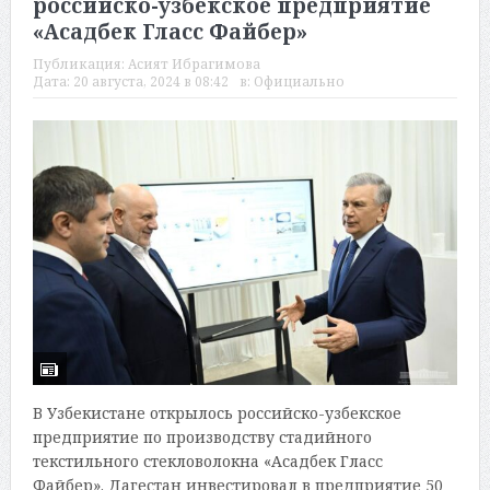
российско-узбекское предприятие
«Асадбек Гласс Файбер»
Публикация:
Асият Ибрагимова
Дата:
20 августа, 2024 в 08:42
в:
Официально
В Узбекистане открылось российско-узбекское
предприятие по производству стадийного
текстильного стекловолокна «Асадбек Гласс
Файбер». Дагестан инвестировал в предприятие 50