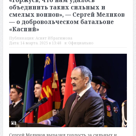
«Горжусь, что нам удалось
объединить таких сильных и
смелых воинов», — Сергей Меликов
— о добровольческом батальоне
«Каспий»
Публикация:
Асият Ибрагимова
Дата:
14 марта, 2025 в 13:48
в:
Официально
Сергей Меликов выразил гордость за сильных и