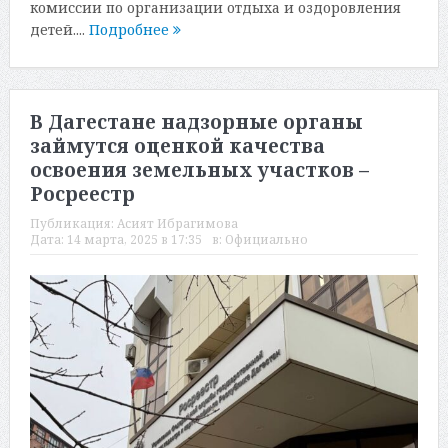
комиссии по организации отдыха и оздоровления
детей....
Подробнее
В Дагестане надзорные органы
займутся оценкой качества
освоения земельных участков –
Росреестр
Публикация:
Асият Ибрагимова
Дата:
14 марта, 2025 в 17:35
в:
Официально