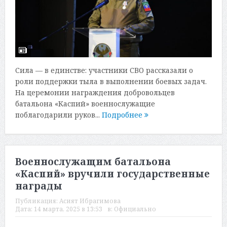
Сила — в единстве: участники СВО рассказали о
роли поддержки тыла в выполнении боевых задач.
На церемонии награждения добровольцев
батальона «Каспий» военнослужащие
поблагодарили руков...
Подробнее
Военнослужащим батальона
«Каспий» вручили государственные
награды
Публикация:
Асият Ибрагимова
Дата:
14 марта, 2025 в 13:53
в:
Официально