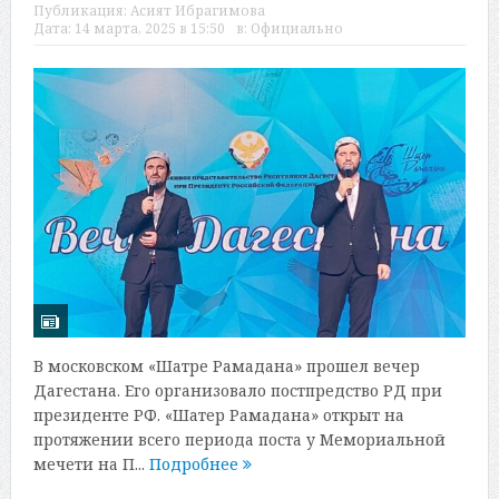
Публикация:
Асият Ибрагимова
Дата:
14 марта, 2025 в 15:50
в:
Официально
В московском «Шатре Рамадана» прошел вечер
Дагестана. Его организовало постпредство РД при
президенте РФ. «Шатер Рамадана» открыт на
протяжении всего периода поста у Мемориальной
мечети на П...
Подробнее