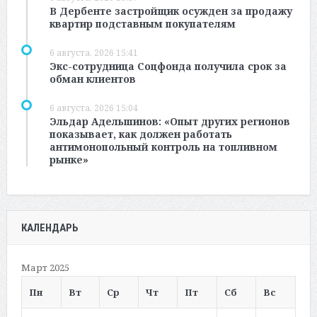
В Дербенте застройщик осужден за продажу
квартир подставным покупателям
6 августа, 2026 15:41
Экс-сотрудница Соцфонда получила срок за
обман клиентов
6 августа, 2026 15:04
Эльдар Адельшинов: «Опыт других регионов
показывает, как должен работать
антимонопольный контроль на топливном
рынке»
КАЛЕНДАРЬ
Март 2025
Пн
Вт
Ср
Чт
Пт
Сб
Вс