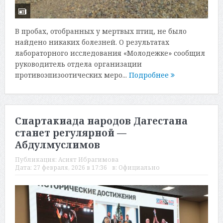
В пробах, отобранных у мертвых птиц, не было
найдено никаких болезней. О результатах
лабораторного исследования «Молодежке» сообщил
руководитель отдела организации
противоэпизоотических меро...
Подробнее
Спартакиада народов Дагестана
станет регулярной —
Абдулмуслимов
Публикация:
Асият Ибрагимова
Дата:
27 февраля, 2026 в 17:36
в:
Официально