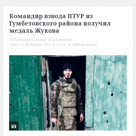
Командир взвода ПТУР из
Гумбетовского района получил
медаль Жукова
Публикация:
Асият Ибрагимова
Дата:
27 февраля, 2026 в 17:09
в:
Официально