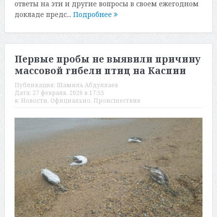
ответы на эти и другие вопросы в своем ежегодном
докладе предс...
Подробнее
Первые пробы не выявили причину
массовой гибели птиц на Каспии
Публикация:
Шамиль Абдуллаев
Дата:
27 февраля, 2026 в 17:55
в:
Новости
,
Официально
,
Происшествия