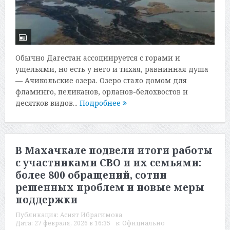
Обычно Дагестан ассоциируется с горами и
ущельями, но есть у него и тихая, равнинная душа
— Ачикольские озера. Озеро стало домом для
фламинго, пеликанов, орланов-белохвостов и
десятков видов...
Подробнее
В Махачкале подвели итоги работы
с участниками СВО и их семьями:
более 800 обращений, сотни
решенных проблем и новые меры
поддержки
Публикация:
Асият Ибрагимова
Дата:
27 февраля, 2026 в 16:35
в:
Официально