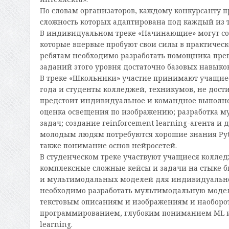
По словам организаторов, каждому конкурсанту п
сложность которых адаптирована под каждый из 
В индивидуальном треке «Начинающие» могут сор
которые впервые пробуют свои силы в практичес
ребятам необходимо разработать помощника преп
заданий этого уровня достаточно базовых навык
В треке «Школьники» участие принимают учащиеся
года и студенты колледжей, техникумов, не дост
предстоит индивидуальное и командное выполне
оценка освещения по изображению; разработка 
задач; создание reinforcement learning-агента и
молодым людям потребуются хорошие знания Pyt
также понимание основ нейросетей.
В студенческом треке участвуют учащиеся колле
комплексные сложные кейсы и задачи на стыке 
и мультимодальных моделей для индивидуальног
необходимо разработать мультимодальную модель
текстовым описаниям и изображениям и наоборо
программированием, глубоким пониманием ML и
learning.