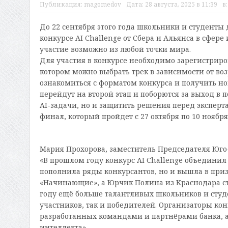
Публикация:
magomedov
Дата:
28 августа, 2025 в 11:39
в
До 22 сентября этого года школьники и студенты 
конкурсе AI Challenge от Сбера и Альянса в сфер
участие возможно из любой точки мира.
Для участия в конкурсе необходимо зарегистриро
котором можно выбрать трек в зависимости от в
ознакомиться с форматом конкурса и получить но
перейдут на второй этап и поборются за выход в
AI-задачи, но и защитить решения перед эксперта
финал, который пройдет с 27 октября по 10 ноября
Мария Прохорова, заместитель Председателя Юго
«В прошлом году конкурс AI Challenge объединил
пополнила ряды конкурсантов, но и вышла в приз
«Начинающие», а Юрчик Полина из Краснодара ст
году ещё больше талантливых школьников и студе
участников, так и победителей. Организаторы ко
разработанных командами и партнёрами банка, а
интеллекта».