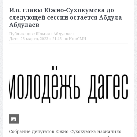
И.о. главы Южно-Сухокумска до
следующей сессии остается Абдула
Абдулаев
Публикация:
Шамиль Абдуллаев
Дата:
28 марта, 2023 в 21:48
в:
ИноСМИ
Собрание депутатов Южно-Сухокумска назначило