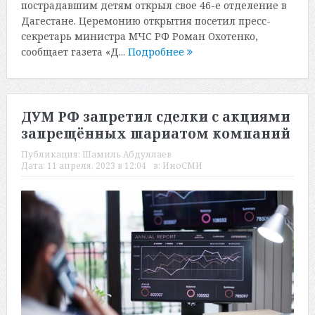
пострадавшим детям открыл свое 46-е отделение в
Дагестане. Церемонию открытия посетил пресс-
секретарь министра МЧС РФ Роман Охотенко,
сообщает газета «Д...
Подробнее
ДУМ РФ запретил сделки с акциями
запрещённых шариатом компаний
Публикация:
Шамиль Абдуллаев
Дата:
11 апреля, 2023 в 12:04
в:
ИноСМИ