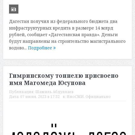
Дагестан получил из федерального бюджета два
инфраструктурных кредита в размере 14 млрд
рублей, сообщает «Дагестанская правда». Деньги
будут направлены на строительство магистрального
водово...
Подробнее
Гимринскому тоннелю присвоено
имя Магомеда Юсупова
Публикация:
Шамиль Абдуллаев
Дата:
07 июня, 2023 в 17:32
в:
ИноСМИ
,
Официально